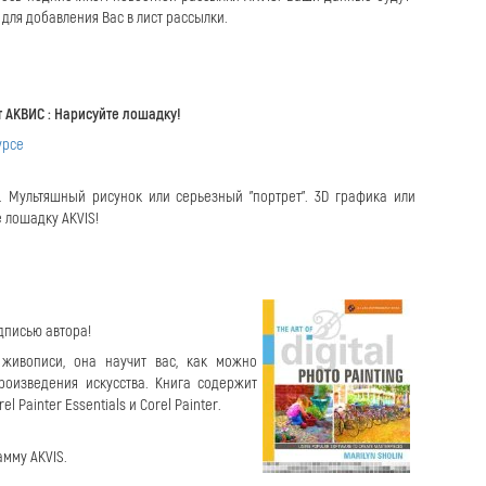
для добавления Вас в лист рассылки.
т АКВИС : Нарисуйте лошадку!
урсе
 Мультяшный рисунок или серьезный "портрет". 3D графика или
 лошадку AKVIS!
одписью автора!
 живописи, она научит вас, как можно
оизведения искусства. Книга содержит
 Painter Essentials и Corel Painter.
амму AKVIS.