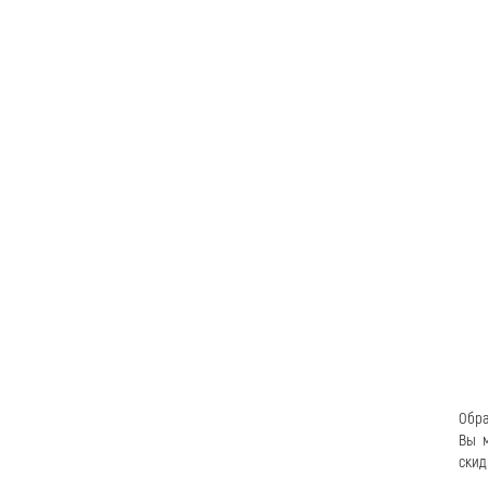
Обра
Вы м
скид