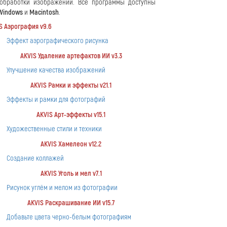
 обработки изображений. Все программы доступны
Windows
и
Macintosh
.
S Аэрография v9.6
Эффект аэрографического рисунка
AKVIS Удаление артефактов ИИ v3.3
Улучшение качества изображений
AKVIS Рамки и эффекты v21.1
Эффекты и рамки для фотографий
AKVIS Арт-эффекты v15.1
Художественные стили и техники
AKVIS Хамелеон v12.2
Создание коллажей
AKVIS Уголь и мел v7.1
Рисунок углём и мелом из фотографии
AKVIS Раскрашивание ИИ v15.7
Добавьте цвета черно-белым фотографиям