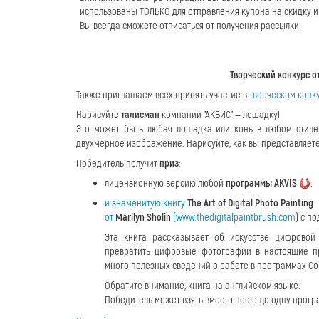
использованы ТОЛЬКО для отправления купона на скидку и 
Вы всегда сможете отписаться от получения рассылки.
Творческий конкурс о
Также приглашаем всех принять участие в
творческом конк
Нарисуйте
талисман
компании "АКВИС" — лошадку!
Это может быть любая лошадка или конь в любом стиле.
двухмерное изображение. Нарисуйте, как вы представляете
Победитель получит
приз
:
лицензионную версию любой
программы AKVIS
.
и знаменитую книгу
The Art of Digital Photo Painting
от
Marilyn Sholin
(
www.thedigitalpaintbrush.com
) с п
Эта книга рассказывает об искусстве цифровой
превратить цифровые фотографии в настоящие пр
много полезных сведений о работе в программах Corel
Обратите внимание, книга на английском языке.
Победитель может взять вместо нее еще одну прогр