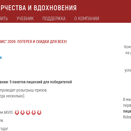
РЧЕСТВА И ВДОХНОВЕНИЯ
ПИТЬ
УЧЕБНИК
ПОДДЕРЖКА
О КОМПАНИИ
С" 2009: ЛОТЕРЕЯ И СКИДКИ ДЛЯ ВСЕХ!
Ком
на 
и.
усп
ании: 5 пакетов лицензий для победителей
" проводит розыгрыш призов.
да несколько).
В м
пер
лиц
мм AKVIS.
Robe
ля.
года!