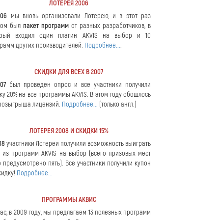
ЛОТЕРЕЯ 2006
006
мы вновь организовали Лотерею, и в этот раз
зом был
пакет программ
от разных разработчиков, в
орый входил один плагин AKVIS на выбор и 10
рамм других производителей.
Подробнее...
.
СКИДКИ ДЛЯ ВСЕХ В 2007
07
был проведен опрос и все участники получили
ку 20% на все программы AKVIS. В этом году обошлось
розыгрыша лицензий.
Подробнее...
(только англ.)
ЛОТЕРЕЯ 2008 И СКИДКИ 15%
08
участники Лотереи получили возможность выиграть
 из программ AKVIS на выбор (всего призовых мест
 предусмотрено пять). Все участники получили купон
кидку!
Подробнее...
ПРОГРАММЫ АКВИС
ас, в 2009 году, мы предлагаем 13 полезных программ