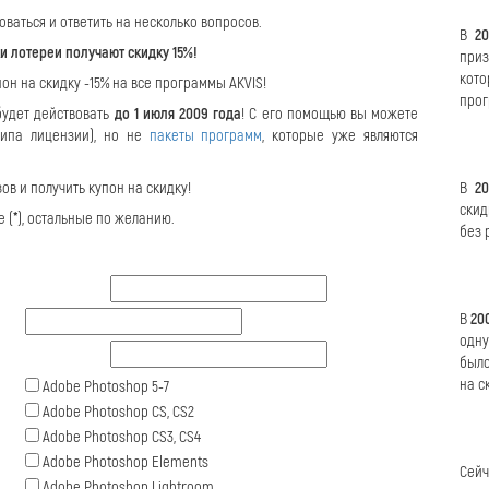
ваться и ответить на несколько вопросов.
В
2
ки лотереи получают скидку 15%!
при
кот
он на скидку -15% на все программы AKVIS!
прог
будет действовать
до 1 июля 2009 года
! С его помощью вы можете
типа лицензии), но не
пакеты программ
, которые уже являются
в и получить купон на скидку!
В
20
скид
 (
*
), остальные по желанию.
без 
В
20
одну
было
на с
Adobe Photoshop 5-7
Adobe Photoshop CS, CS2
Adobe Photoshop CS3, CS4
Adobe Photoshop Elements
Сейч
Adobe Photoshop Lightroom