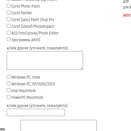
для
Corel Photo-Paint
для
Corel Painter
AKVI
Corel (Jasc) Paint Shop Pro
Corel (Ulead) PhotoImpact
ACD FotoCanvas/Photo Editor
программы AKVIS
и/или другие (уточните, пожалуйста):
Windows PC, Vista
Windows PC, XP/2000/2003
Intel Macintosh
PowerPC Macintosh
и/или другие (уточните, пожалуйста):
ии,