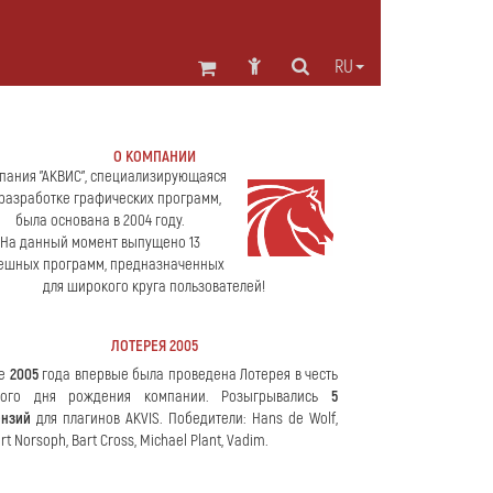
RU
О КОМПАНИИ
пания "АКВИС", специализирующаяся
разработке графических программ,
была основана в 2004 году.
На данный момент выпущено 13
ешных программ, предназначенных
для широкого круга пользователей!
ЛОТЕРЕЯ 2005
ае
2005
года впервые была проведена Лотерея в честь
вого дня рождения компании. Розыгрывались
5
ензий
для плагинов AKVIS. Победители: Hans de Wolf,
rt Norsoph, Bart Cross, Michael Plant, Vadim.