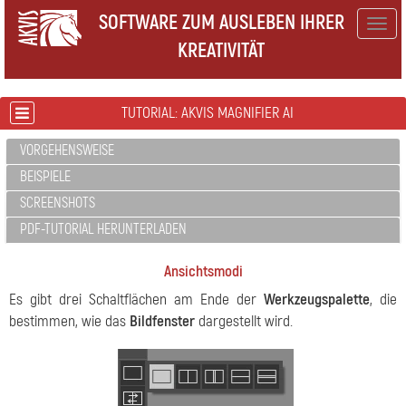
SOFTWARE ZUM AUSLEBEN IHRER
Togg
KREATIVITÄT
navig
TUTORIAL: AKVIS MAGNIFIER AI
VORGEHENSWEISE
BEISPIELE
SCREENSHOTS
PDF-TUTORIAL HERUNTERLADEN
Ansichtsmodi
Es gibt drei Schaltflächen am Ende der
Werkzeugspalette
, die
bestimmen, wie das
Bildfenster
dargestellt wird.