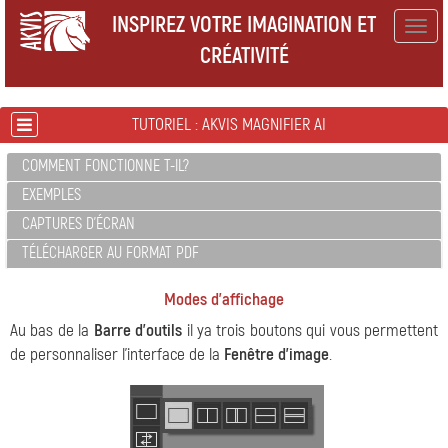
INSPIREZ VOTRE IMAGINATION ET
Togg
CRÉATIVITÉ
navig
TUTORIEL : AKVIS MAGNIFIER AI
COMMENT FONCTIONNE T-IL?
EXEMPLES
CAPTURES D'ÉCRAN
TÉLÉCHARGER AU FORMAT PDF
Modes d'affichage
Au bas de la
Barre d'outils
il ya trois boutons qui vous permettent
de personnaliser l'interface de la
Fenêtre d'image
.