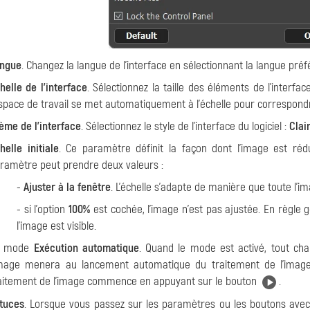
ngue
. Changez la langue de l'interface en sélectionnant la langue pr
helle de l'interface
. Sélectionnez la taille des éléments de l'interfa
espace de travail se met automatiquement à l'échelle pour correspondre
ème de l'interface
. Sélectionnez le style de l'interface du logiciel :
Clai
helle initiale
. Ce paramètre définit la façon dont l'image est ré
ramètre peut prendre deux valeurs :
-
Ajuster à la fenêtre
. L'échelle s'adapte de manière que toute l'im
- si l'option
100%
est cochée, l'image n'est pas ajustée. En règle g
l'image est visible.
e mode
Exécution automatique
. Quand le mode est activé, tout ch
image menera au lancement automatique du traitement de l'image
aitement de l'image commence en appuyant sur le bouton
.
tuces
. Lorsque vous passez sur les paramètres ou les boutons avec 