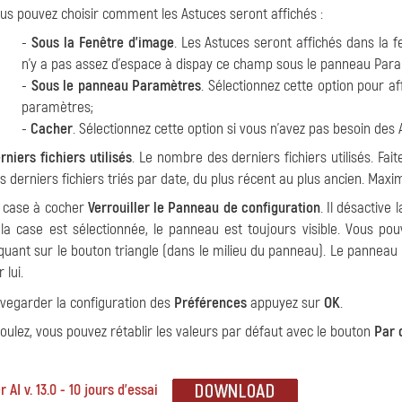
us pouvez choisir comment les Astuces seront affichés :
-
Sous la Fenêtre d'image
. Les Astuces seront affichés dans la fe
n'y a pas assez d'espace à dispay ce champ sous le panneau Par
-
Sous le panneau Paramètres
. Sélectionnez cette option pour af
paramètres;
-
Cacher
. Sélectionnez cette option si vous n'avez pas besoin des 
rniers fichiers utilisés
. Le nombre des derniers fichiers utilisés. Fait
s derniers fichiers triés par date, du plus récent au plus ancien. Maxi
 case à cocher
Verrouiller le Panneau de configuration
. Il désactive
 la case est sélectionnée, le panneau est toujours visible. Vous po
iquant sur le bouton triangle (dans le milieu du panneau). Le pannea
 lui.
vegarder la configuration des
Préférences
appuyez sur
OK
.
voulez, vous pouvez rétablir les valeurs par défaut avec le bouton
Par 
 AI v. 13.0 - 10 jours d'essai