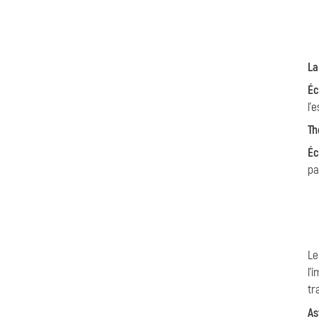
La
Éc
l'
Th
Éc
pa
L
l'
tr
As