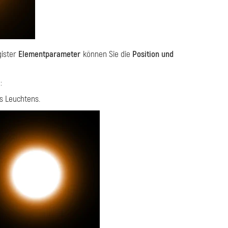
gister
Elementparameter
können Sie die
Position und
:
es Leuchtens.