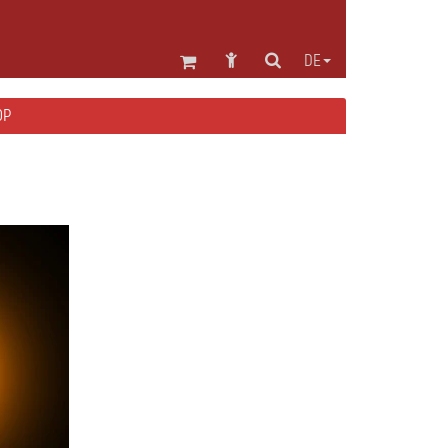
DE
OP