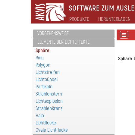
SOFTWARE ZUM AUSLEB
PRODUKTE
HERUNTERLADEN
VORGEHENSWEISE
ELEMENTE DER LICHTEFFEKTE
Sphäre
Ring
Sphäre
.
Polygon
Lichtstreifen
Lichtbündel
Partikeln
Strahlenstern
Lichtexplosion
Strahlenkranz
Halo
Lichtflecke
Ovale Lichtflecke