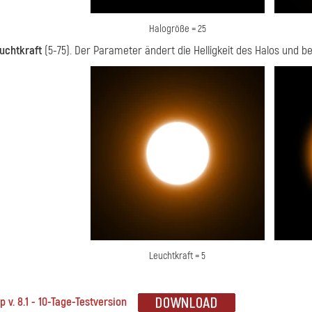
Halogröße = 25
uchtkraft
(5-75). Der Parameter ändert die Helligkeit des Halos und b
Leuchtkraft = 5
p v. 8.1 - 10-Tage-Testversion