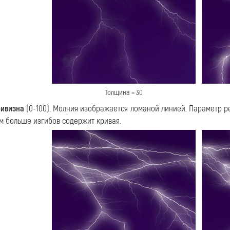
Толщина = 30
ивизна
(0-100). Молния изображается ломаной линией. Параметр ре
м больше изгибов содержит кривая.