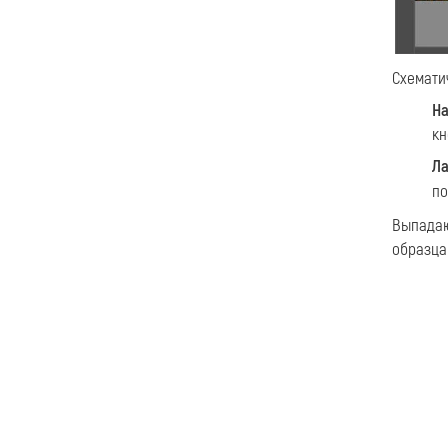
Схемати
На
кн
Ла
по
Выпада
образца