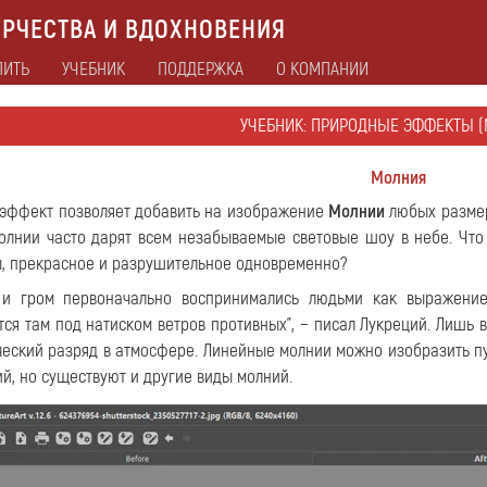
РЧЕСТВА И ВДОХНОВЕНИЯ
ПИТЬ
УЧЕБНИК
ПОДДЕРЖКА
О КОМПАНИИ
УЧЕБНИК: ПРИРОДНЫЕ ЭФФЕКТЫ (
Молния
эффект позволяет добавить на изображение
Молнии
любых размеро
молнии часто дарят всем незабываемые световые шоу в небе. Что
, прекрасное и разрушительное одновременно?
и гром первоначально воспринимались людьми как выражение 
ся там под натиском ветров противных", − писал Лукреций. Лишь в
ческий разряд в атмосфере. Линейные молнии можно изобразить п
ий, но существуют и другие виды молний.