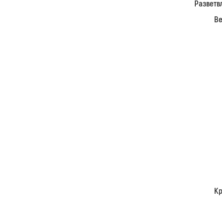
Разветв
Ве
Кр