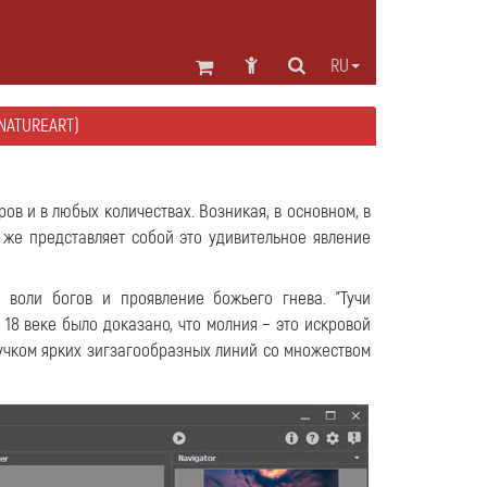
RU
NATUREART)
в и в любых количествах. Возникая, в основном, в
 же представляет собой это удивительное явление
воли богов и проявление божьего гнева. "Тучи
 18 веке было доказано, что молния − это искровой
учком ярких зигзагообразных линий со множеством