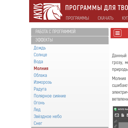
ПРОГРАММЫ ДЛЯ ТВО
ПРОГРАММЫ
СКАЧАТЬ
КУ
РАБОТА С ПРОГРАММОЙ
ЭФФЕКТЫ
Дождь
Солнце
Данный 
Вода
грозу, 
Молния
природы
Облака
Молния 
Изморозь
сшибают
Радуга
электри
Полярное сияние
ветвлен
Огонь
Лед
Звёздное небо
Снег