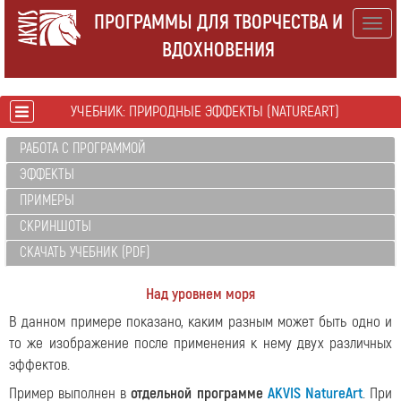
ПРОГРАММЫ ДЛЯ ТВОРЧЕСТВА И
Togg
ВДОХНОВЕНИЯ
navig
УЧЕБНИК: ПРИРОДНЫЕ ЭФФЕКТЫ (NATUREART)
РАБОТА С ПРОГРАММОЙ
ЭФФЕКТЫ
ПРИМЕРЫ
СКРИНШОТЫ
СКАЧАТЬ УЧЕБНИК (PDF)
Над уровнем моря
В данном примере показано, каким разным может быть одно и
то же изображение после применения к нему двух различных
эффектов.
Пример выполнен в
отдельной программе
AKVIS NatureArt
. При