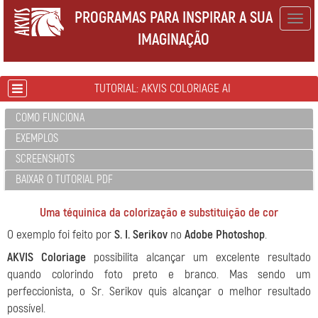
PROGRAMAS PARA INSPIRAR A SUA
Togg
IMAGINAÇÃO
navig
TUTORIAL: AKVIS COLORIAGE AI
COMO FUNCIONA
EXEMPLOS
SCREENSHOTS
BAIXAR O TUTORIAL PDF
Uma téquinica da colorização e substituição de cor
O exemplo foi feito por
S. I. Serikov
no
Adobe Photoshop
.
AKVIS Coloriage
possibilita alcançar um excelente resultado
quando colorindo foto preto e branco. Mas sendo um
perfeccionista, o Sr. Serikov quis alcançar o melhor resultado
possível.