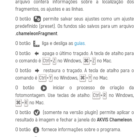
arquivo conterá informações sobre a localização dos
fragmentos, os ajustes e as linhas.
O botão
permite salvar seus ajustes como um ajuste
predefinido (preset). Os fundos são salvos para um arquivo
.chameleonFragment
.
O botão
liga e desliga as
guias
.
O botão
apaga o último traçado. A tecla de atalho para
o comando é
+
no Windows,
+
no Mac.
Ctrl
Z
⌘
Z
O botão
restaura o traçado. A tecla de atalho para o
comando é
+
no Windows,
+
no Mac.
Ctrl
Y
⌘
Y
O botão
iniciar o processo de criação da
fotomontagem. Use teclas de atalho:
+
no Windows,
Ctrl
R
+
no Mac.
⌘
R
O botão
(somente na versão plugin) permite aplicar o
resultado à imagem e fechar a janela do
AKVIS Chameleon
.
O botão
fornece informações sobre o programa.