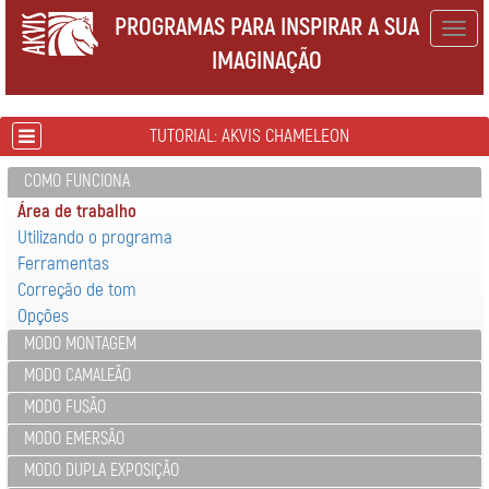
PROGRAMAS PARA INSPIRAR A SUA
Togg
IMAGINAÇÃO
navig
TUTORIAL: AKVIS CHAMELEON
COMO FUNCIONA
Área de trabalho
Utilizando o programa
Ferramentas
Correção de tom
Opções
MODO MONTAGEM
MODO CAMALEÃO
MODO FUSÃO
MODO EMERSÃO
MODO DUPLA EXPOSIÇÃO