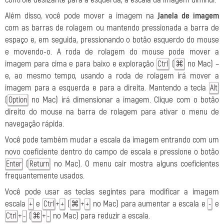
Além disso, você pode mover a imagem na
Janela de imagem
com as barras de rolagem ou mantendo pressionada a barra de
espaço e, em seguida, pressionando o botão esquerdo do mouse
e movendo-o. A roda de rolagem do mouse pode mover a
imagem para cima e para baixo e exploração
(
no Mac) –
Ctrl
⌘
e, ao mesmo tempo, usando a roda de rolagem irá mover a
imagem para a esquerda e para a direita. Mantendo a tecla
Alt
(
no Mac) irá dimensionar a imagem. Clique com o botão
Option
direito do mouse na barra de rolagem para ativar o menu de
navegação rápida.
Você pode também mudar a escala da imagem entrando com um
novo coeficiente dentro do campo de escala e pressione o botão
(
no Mac). O menu cair mostra alguns coeficientes
Enter
Return
frequantemente usados.
Você pode usar as teclas segintes para modificar a imagem
escala
e
+
(
+
no Mac) para aumentar a escala e
e
+
Ctrl
+
⌘
+
-
+
(
+
no Mac) para reduzir a escala.
Ctrl
-
⌘
-