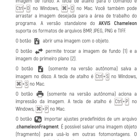
imagem de fundo. A tecla de atalho para o comando é
+
no Windows,
+
no Mac. Você também pode
Ctrl
O
⌘
O
arrastar a imagem desejada para a área de trabalho do
programa. A versão standalone do
AKVIS Chameleon
suporta os formatos de arquivos BMP, JPEG, PNG e TIFF.
O botão
abrir uma imagem com o objeto.
O botão
permite trocar a imagem de fundo (1) e a
imagem do primeiro plano (2).
O botão
(somente na versão autônoma) salva a
imagem no disco. A tecla de atalho é
+
no Windows,
Ctrl
S
+
no Mac.
⌘
S
O botão
(somente na versão autônoma) aciona a
impressão da imagem. A tecla de atalho é
+
no
Ctrl
P
Windows,
+
no Mac.
⌘
P
O botão
importar ajustes predefinidos de um arquivo
.chameleonFragment
. É possível salvar uma imagem objeto
(fragmento) para usá-lo em outras fotomontagens. O