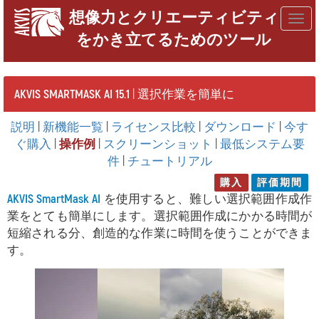
想像力とクリエーティビティ
Togg
をかき立てるためのツール
navig
AKVIS SMARTMASK AI 15.1
| 選択作業を簡単に
説明
|
新機能一覧
|
ライセンス比較
|
ダウンロード
|
今す
ぐ購入
|
操作例
|
スクリーンショット
|
最低システム要
件
|
チュートリアル
購入
評価期間
AKVIS SmartMask AI
を使用すると、難しい選択範囲作成作
業をとても簡単にします。選択範囲作成にかかる時間が
短縮される分、創造的な作業に時間を使うことができま
す。