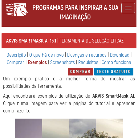
PROGRAMAS PARA INSPIRAR A SUA
Togg
IMAGINAÇÃO
navig
AKVIS SMARTMASK AI 15.1
| FERRAMENTA DE SELEÇÃO EFICAZ
Descrição
|
O que há de novo
|
Licenças e recursos
|
Download
|
Comprar
|
Exemplos
|
Screenshots
|
Requisitos
|
Como funciona
COMPRAR
TESTE GRATUITO
Um exemplo prático é a melhor forma de mostrar as
possibilidades da ferramenta.
Aqui encontrará exemplos de utilização de
AKVIS SmartMask AI
.
Clique numa imagem para ver a página do tutorial e aprender
como fazê-lo.