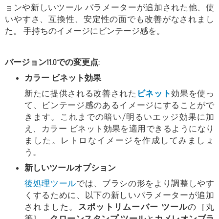
ョンや新しいツール パラメーターが追加された他、使
いやすさ、互換性、安定性の面でも改善がなされまし
た。 手持ちのイメージにビンテージ感を。
バージョン11.0での変更点:
カラー ビネット効果
新たに提供される改善された
ビネット
効果を使っ
て、ビンテージ感のあるイメージにすることがで
きます。これまでの暗い/明るいエッジ効果に加
え、カラー ビネット効果を適用できるようになり
ました。レトロなイメージを作成してみましょ
う。
新しいツールオプション
後処理ツール
では、ブラシの形をより調整しやす
くするために、以下の新しいパラメーターが追加
されました。
スポットリムーバー ツール
の［丸
筆］、
クローンスタンプ ツール
と
カメレオンブラ