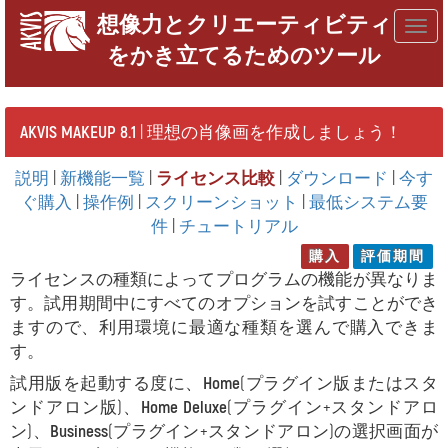
想像力とクリエーティビティ
Togg
をかき立てるためのツール
navig
AKVIS MAKEUP 8.1
| 理想の肖像画を作成しましょう！
説明
|
新機能一覧
|
ライセンス比較
|
ダウンロード
|
今す
ぐ購入
|
操作例
|
スクリーンショット
|
最低システム要
件
|
チュートリアル
購入
評価期間
ライセンスの種類によってプログラムの機能が異なりま
す。試用期間中にすべてのオプションを試すことができ
ますので、利用環境に最適な種類を選んで購入できま
す。
試用版を起動する度に、
Home
(プラグイン版またはスタ
ンドアロン版)、
Home Deluxe
(プラグイン+スタンドアロ
ン)、
Business
(プラグイン+スタンドアロン)の選択画面が