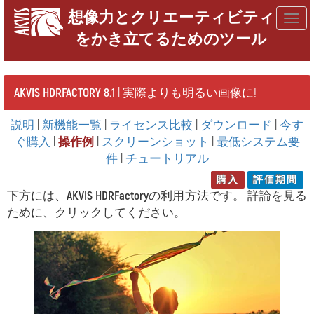
想像力とクリエーティビティ
Togg
をかき立てるためのツール
navig
AKVIS HDRFACTORY 8.1
| 実際よりも明るい画像に!
説明
|
新機能一覧
|
ライセンス比較
|
ダウンロード
|
今す
ぐ購入
|
操作例
|
スクリーンショット
|
最低システム要
件
|
チュートリアル
購入
評価期間
下方には、
AKVIS HDRFactory
の利用方法です。 詳論を見る
ために、クリックしてください。