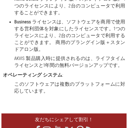
つのライセンスにより、2台のコンピュータで利用
することができます
。
Business
ライセンスは、ソフトウェアを商用で使用
する営利団体を対象にしたライセンスです。1つの
ライセンスにより、2台のコンピュータで利用する
ことができます
。 商用のプラングイン版＋スタン
ドアロン版。
AKVIS 製品購入時に提供されるのは、ライフタイム
ライセンスと1年間の無料バージョンアップです。
オペレーティング システム
:
このソフトウェアは複数のプラットフォームに対
応しています。
友だちにシェアして割引！