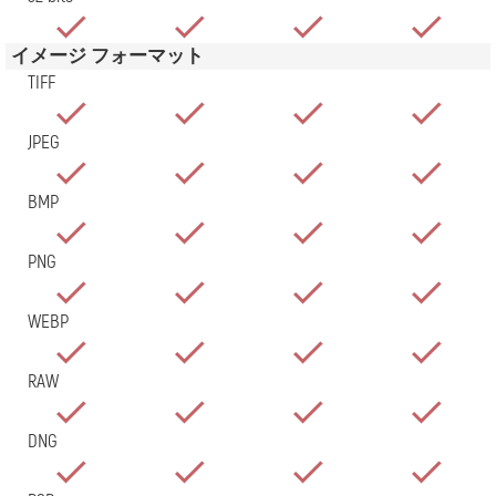
イメージ フォーマット
TIFF
JPEG
BMP
PNG
WEBP
RAW
DNG