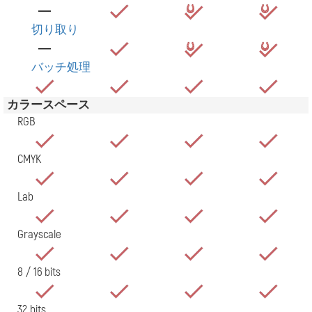
切り取り
バッチ処理
カラースペース
RGB
CMYK
Lab
Grayscale
8 / 16 bits
32 bits