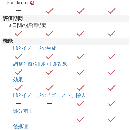
Standalone
評価期間
10 日間の評価期間
機能
HDR イメージの生成
調整と擬似HDR + HDR効果
効果
HDR イメージの「ゴースト」除去
部分補正
後処理