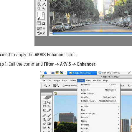
cided to apply the
AKVIS Enhancer
filter.
ep 1.
Call the command
Filter -> AKVIS -> Enhancer
.