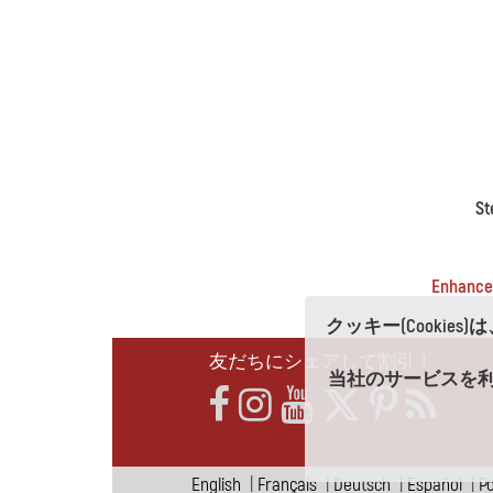
St
Enhanc
クッキー(Cooki
友だちにシェアして割引！
当社のサービスを利
English
|
Français
|
Deutsch
|
Español
|
P