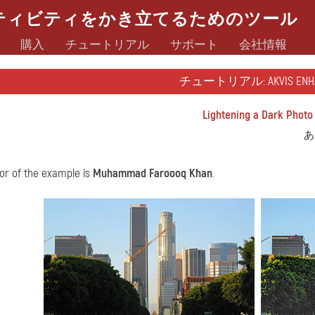
ティビティをかき立てるためのツール
購入
チュートリアル
サポート
会社情報
チュートリアル: AKVIS ENHA
Lightening a Dark Photo
あ
or of the example is
Muhammad Faroooq Khan
.