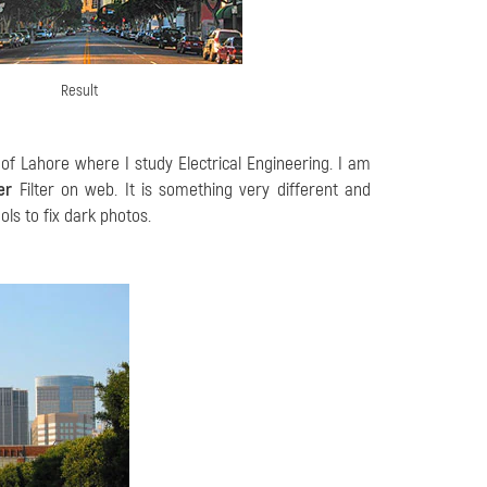
Result
of Lahore where I study Electrical Engineering.
I am
er
Filter on web. It is something very different and
ols to fix dark photos.