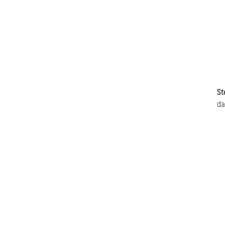
St
da