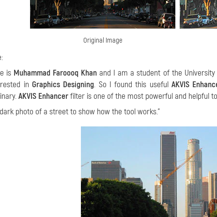
Original Image
:
e is
Muhammad Faroooq Khan
and I am a student of the University 
erested in
Graphics Designing
. So I found this useful
AKVIS Enhanc
inary.
AKVIS Enhancer
filter is one of the most powerful and helpful to
 dark photo of a street to show how the tool works."