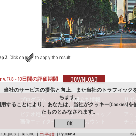
ep 3.
Click on
to apply the result.
er v. 17.8 - 10日間の評価期間
es)は、当社のサービスの提供と向上、また当社のトラフィッ
ちます。
プログラム
お役立ち情報
サポ
用することにより、あなたは、当社がクッキー(Cookies)
写真処理
互換性
フィ
たものとみなされます。
ビデオ処理
サイバーショップ
アッ
画像エディター
ディスカウント
チュ
OK
ortuguês
|
Italiano
|
日本語
|
Pусский
© 