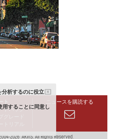
クを分析するのに役立
ート
ニュースを購読する
を使用することに同意し
ードバック
プグレード
ートリアル
2004-2026 AKVIS. All Rights Reserved.