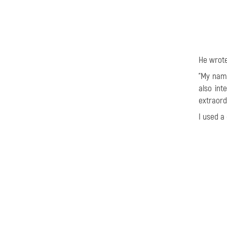
He wrote
"My nam
also int
extraord
I used a