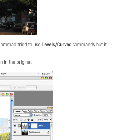
hammad tried to use
Levels/Curves
commands but it
 in the original.