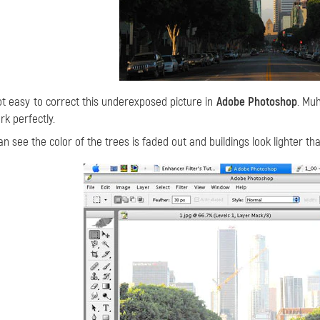
ot easy to correct this underexposed picture in
Adobe Photoshop
. Mu
rk perfectly.
n see the color of the trees is faded out and buildings look lighter than