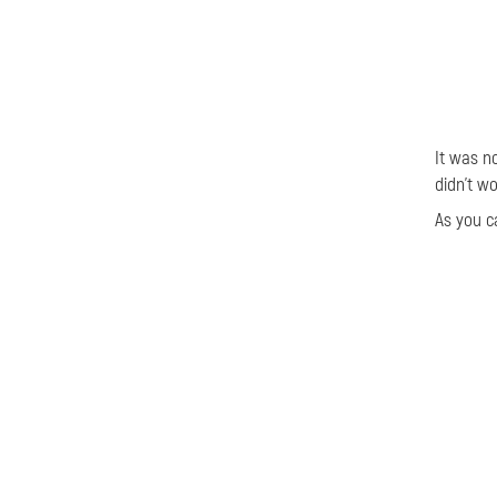
It was n
didn’t wo
As you ca