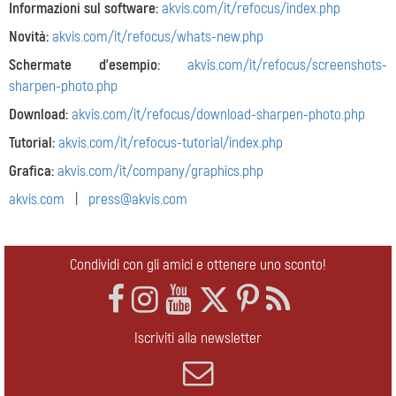
Informazioni sul software:
akvis.com/it/refocus/index.php
Novità:
akvis.com/it/refocus/whats-new.php
Schermate d'esempio:
akvis.com/it/refocus/screenshots-
sharpen-photo.php
Download:
akvis.com/it/refocus/download-sharpen-photo.php
Tutorial:
akvis.com/it/refocus-tutorial/index.php
Grafica:
akvis.com/it/company/graphics.php
akvis.com
|
press@akvis.com
Condividi con gli amici e ottenere uno sconto!
Iscriviti alla newsletter