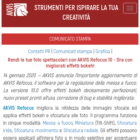
STRUMENTI PER ISPIRARE LA TUA
Togg
CREATIVITÀ
navig
COMUNICATO STAMPA
Contatti PR
|
Comunicati stampa
|
Grafica
|
Rendi le tue foto spettacolari con AKVIS Refocus 10 - Ora con
migliorati effetti bokeh!
14 gennaio 2020 — AKVIS annuncia l'importante aggiornamento di
AKVIS Refocus, il software per la regolazione della messa a fuoco.
La versione 10.0 offre effetti bokeh decisamente perfezionati,
nuovi preset pronti all'uso, correzione di bug e stabilità migliorata.
AKVIS Refocus
migliora la nitidezza delle immagini sfocate ed
applica effetti bokeh e sfocatura alle foto. Il programma funziona
in cinque modalità:
Messa a fuoco
,
Miniatura
(Tilt-Shift),
Sfocatura
iride
,
Sfocatura movimento
e
Sfocatura radiale
. Gli effetti possono
essere applicati all'intera foto o in modo selettivo per accentuare