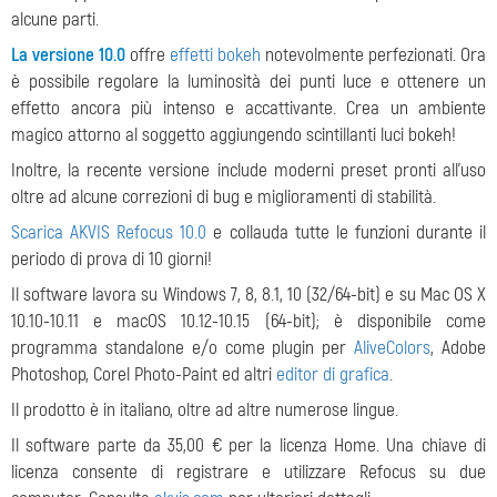
alcune parti.
La versione 10.0
offre
effetti bokeh
notevolmente perfezionati. Ora
è possibile regolare la luminosità dei punti luce e ottenere un
effetto ancora più intenso e accattivante. Crea un ambiente
magico attorno al soggetto aggiungendo scintillanti luci bokeh!
Inoltre, la recente versione include moderni preset pronti all'uso
oltre ad alcune correzioni di bug e miglioramenti di stabilità.
Scarica AKVIS Refocus 10.0
e collauda tutte le funzioni durante il
periodo di prova di 10 giorni!
Il software lavora su Windows 7, 8, 8.1, 10 (32/64-bit) e su Mac OS X
10.10-10.11 e macOS 10.12-10.15 (64-bit); è disponibile come
programma standalone e/o come plugin per
AliveColors
, Adobe
Photoshop, Corel Photo-Paint ed altri
editor di grafica
.
Il prodotto è in italiano, oltre ad altre numerose lingue.
Il software parte da 35,00 € per la licenza Home. Una chiave di
licenza consente di registrare e utilizzare Refocus su due