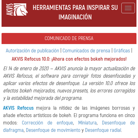
HERRAMIENTAS PARA INSPIRAR SU
Togg
IMAGINACIÓN
navig
COMUNICADO DE PRENSA
Autorización de publicación
|
Comunicados de prensa
|
Gráficas
|
AKVIS Refocus 10.0: ¡Ahora con efectos bokeh mejorados!
El 14 de enero de 2020 — AKVIS anuncia la mayor actualización de
AKVIS Refocus, el software para corregir fotos desenfocadas y
aplicar varios efectos de desenfoque. La versión 10.0 ofrece los
efectos bokeh mejorados, nuevos presets, los errores corregidos
y la estabilidad mejorada del programa.
AKVIS Refocus
mejora la nitidez de las imágenes borrosas y
añade efectos artísticos de bokeh. El programa funciona en cinco
modos:
Corrección de enfoque
,
Miniatura
,
Desenfoque de
diafragma
,
Desenfoque de movimiento
y
Desenfoque radial
.