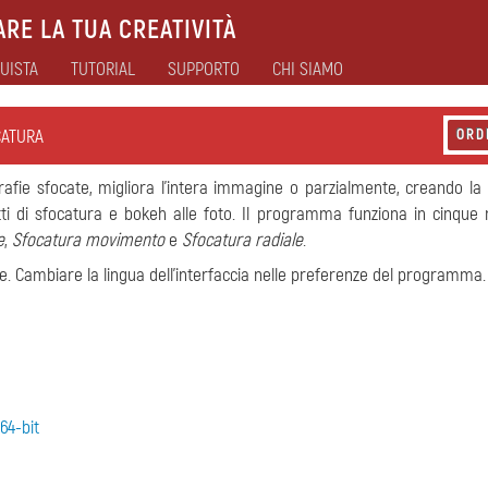
RE LA TUA CREATIVITÀ
UISTA
TUTORIAL
SUPPORTO
CHI SIAMO
CATURA
ORD
ografie sfocate, migliora l'intera immagine o parzialmente, creando l
etti di sfocatura e bokeh alle foto. Il programma funziona in cinque 
e
,
Sfocatura movimento
e
Sfocatura radiale
.
gue. Cambiare la lingua dell'interfaccia nelle preferenze del programma.
64-bit