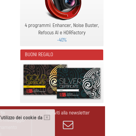
4 programmi: Enhancer, Noise Buster,
Refocus AI e HDRFactory
-40%
BUONI REGALO
rto
Iscriviti alla newsletter
l'utilizzo dei cookie da
un messaggio
rnamento
l