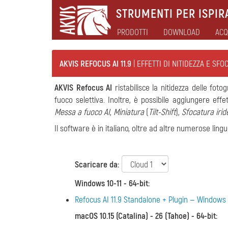
STRUMENTI PER ISPIRA
PRODOTTI
DOWNLOAD
ACQ
AKVIS REFOCUS AI 11.9
| EFFETTI DI NITIDEZZA E SFO
AKVIS Refocus AI
ristabilisce la nitidezza delle fot
fuoco selettiva. Inoltre, è possibile aggiungere eff
Messa a fuoco AI
,
Miniatura
(
Tilt-Shift
),
Sfocatura irid
Il software è in italiano, oltre ad altre numerose lin
Scaricare da:
Windows 10-11 - 64-bit
:
Refocus AI 11.9 Standalone + Plugin — Windows 
macOS 10.15 (Catalina) - 26 (Tahoe) - 64-bit
: