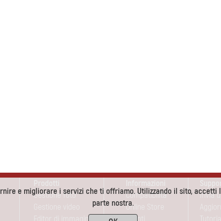
Prodotti
Informazioni
Suppo
nire e migliorare i servizi che ti offriamo. Utilizzando il sito, accetti 
Gestione foto
Compatibilità
Invia 
parte nostra.
Gestione video
Online Store
Aggio
Editor di immagini
Sconti
Tutoria