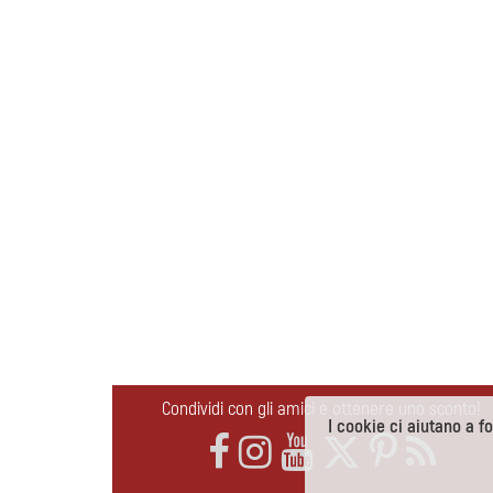
Condividi con gli amici e ottenere uno sconto!
I cookie ci aiutano a for