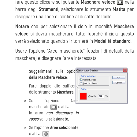
fare questo cliccare sul pulsante
Maschera veloce
nella
barra degli
Strumenti
, selezionare lo strumento
Matita
per
disegnare una linee di confine al di sotto del cielo.
Notare
che per selezionare il cielo in modalità
Maschera
veloce
si dovrà mascherare tutto fuorché il cielo, questo
verrà selezionato quando si ritornerà in
Modalità standard
.
Usare l’opzione "Aree mascherate" (opzioni di default della
maschera) e disegnare l’area interessata.
Suggerimenti sulle opzioni
della Maschera veloce
:
Fare doppio clic sull'icona
dello strumento
Maschera
.
Se l'opzione Aree
mascherate
è attiva
le aree
non disegnate in
rosso
sono
selezionate
;
Se l'opzione
Aree selezionate
è attiva