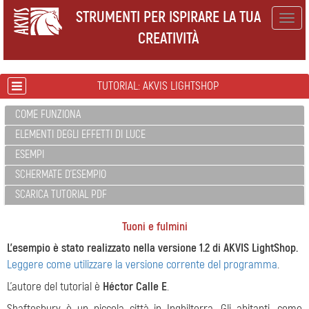
STRUMENTI PER ISPIRARE LA TUA
Togg
CREATIVITÀ
navig
TUTORIAL: AKVIS LIGHTSHOP
COME FUNZIONA
ELEMENTI DEGLI EFFETTI DI LUCE
ESEMPI
SCHERMATE D'ESEMPIO
SCARICA TUTORIAL PDF
Tuoni e fulmini
L'esempio è stato realizzato nella versione 1.2 di AKVIS LightShop.
Leggere come utilizzare la versione corrente del programma
.
L’autore del tutorial è
Héctor Calle E
.
Shaftesbury è un piccola città in Inghilterra.
Gli abitanti, come