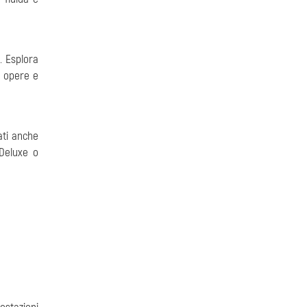
. Esplora
e opere e
ati anche
 Deluxe o