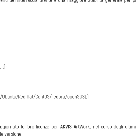
enti dell'interfaccia utente e una maggiore stabilità generale per pr
it):
n/Ubuntu/Red Hat/CentOS/Fedora/openSUSE)
ggiornato le loro licenze per
AKVIS ArtWork
, nel corso degli ultimi
le versione.