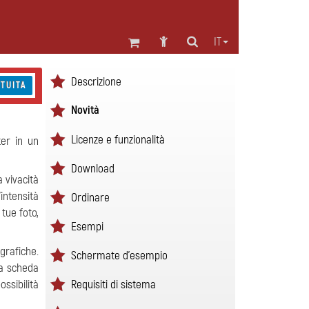
IT
Descrizione
TUITA
Novità
Licenze e funzionalità
ter in un
Download
 vivacità
'intensità
Ordinare
 tue foto,
Esempi
grafiche.
Schermate d'esempio
lla scheda
Requisiti di sistema
ssibilità