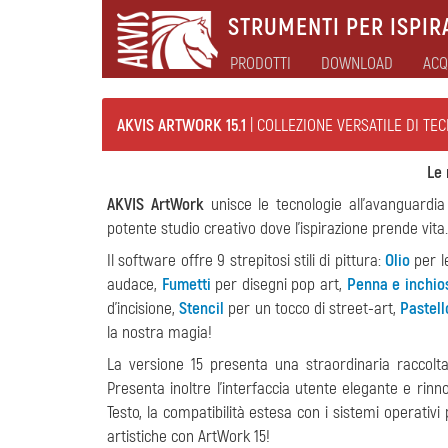
STRUMENTI PER ISPIRA
PRODOTTI
DOWNLOAD
ACQ
AKVIS ARTWORK 15.1
| COLLEZIONE VERSATILE DI TE
Le 
AKVIS ArtWork
unisce le tecnologie all'avanguardi
potente studio creativo dove l'ispirazione prende vita.
Il software offre 9 strepitosi stili di pittura:
Olio
per l
audace,
Fumetti
per disegni pop art,
Penna e inchio
d’incisione,
Stencil
per un tocco di street-art,
Pastell
la nostra magia!
La versione 15 presenta una straordinaria raccolta
Presenta inoltre l'interfaccia utente elegante e rinno
Testo, la compatibilità estesa con i sistemi operativ
artistiche con ArtWork 15!