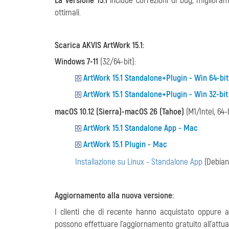
La versione 15.1
include correzioni di bug, miglioram
ottimali.
Scarica AKVIS ArtWork 15.1:
Windows 7-11
(32/64-bit):
ArtWork 15.1 Standalone+Plugin - Win 64-bit
ArtWork 15.1 Standalone+Plugin - Win 32-bit
macOS 10.12 (Sierra)-macOS 26 (Tahoe)
(M1/Intel, 64-b
ArtWork 15.1 Standalone App - Mac
ArtWork 15.1 Plugin - Mac
Installazione su Linux - Standalone App
(Debia
Aggiornamento alla nuova versione:
I clienti che di recente hanno acquistato oppure a
possono effettuare l'aggiornamento gratuito all'attua