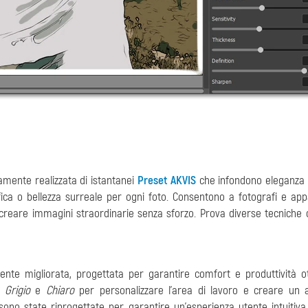
amente realizzata di istantanei
Preset AKVIS
che infondono eleganza p
ica o bellezza surreale per ogni foto. Consentono a fotografi e app
 e creare immagini straordinarie senza sforzo. Prova diverse tecniche d
ente migliorata, progettata per garantire comfort e produttività ot
,
Grigio
e
Chiaro
per personalizzare l'area di lavoro e creare un 
sono state riprogettate per garantire un'esperienza utente intuitiva,