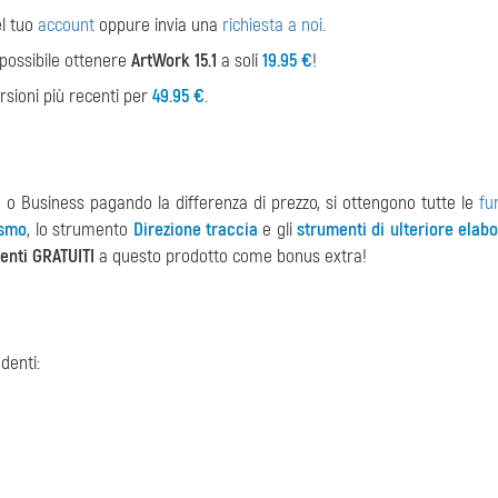
el tuo
account
oppure invia una
richiesta a noi
.
è possibile ottenere
ArtWork 15.1
a soli
19.95 €
!
rsioni più recenti per
49.95 €
.
 o Business pagando la differenza di prezzo, si ottengono tutte le
fu
ismo
, lo strumento
Direzione traccia
e gli
strumenti di ulteriore elab
enti GRATUITI
a questo prodotto come bonus extra!
denti: