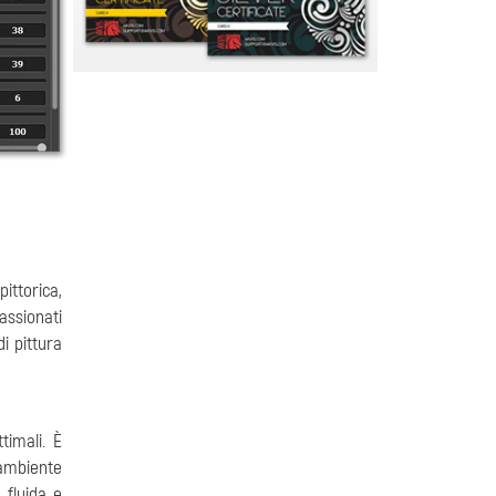
ittorica,
assionati
i pittura
timali. È
ambiente
 fluida e