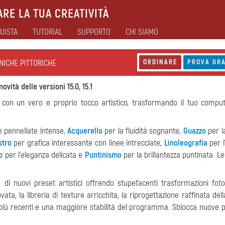
RE LA TUA CREATIVITÀ
UISTA
TUTORIAL
SUPPORTO
CHI SIAMO
CNICHE PITTORICHE
ORDINARE
PROVA GRA
novità delle versioni 15.0, 15.1
a con un vero e proprio tocco artistico, trasformando il tuo compu
e pennellate intense,
Acquerello
per la fluidità sognante,
Guazzo
per la
stro
per grafica interessante con linee intrecciate,
Linoleografia
per l
o
per l'eleganza delicata e
Puntinismo
per la brillantezza puntinata. Le
 di nuovi preset artistici
offrendo stupefacenti trasformazioni foto
vata, la libreria di texture arricchita, la riprogettazione raffinata de
i più recenti e una maggiore stabilità del programma. Sblocca nuove po