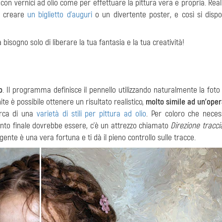
on vernici ad olio come per effettuare la pittura vera e propria. Real
e creare
un biglietto d'auguri
o un divertente poster, e così si disp
isogno solo di liberare la tua fantasia e la tua creatività!
o
. Il programma definisce il pennello utilizzando naturalmente la foto 
te è possibile ottenere un risultato realistico,
molto simile ad un’oper
cerca di una
varietà di stili per pittura ad olio
. Per coloro che neces
pinto finale dovrebbe essere, c’è un attrezzo chiamato
Direzione tracci
te è una vera fortuna e ti dà il pieno controllo sulle tracce.