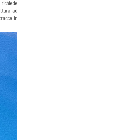
e richiede
ittura ad
tracce in