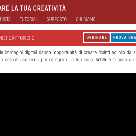
RE LA TUA CREATIVITÀ
UISTA
TUTORIAL
SUPPORTO
CHI SIAMO
CNICHE PITTORICHE
ORDINARE
PROVA GRA
le immagini digitali dando l'opportunità di creare dipinti ad olio da
 delicati acquerelli per rallegrare la tua casa. ArtWork ti aiuta a 