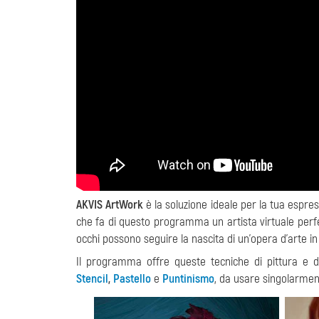
AKVIS ArtWork
è la soluzione ideale per la tua espre
che fa di questo programma un artista virtuale perfe
occhi possono seguire la nascita di un'opera d'arte i
Il programma offre queste tecniche di pittura e 
Stencil
,
Pastello
e
Puntinismo
, da usare singolarmen