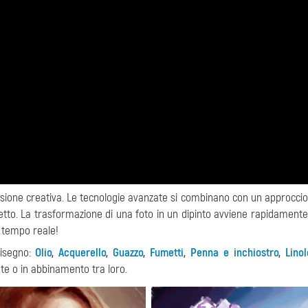
ssione creativa. Le tecnologie avanzate si combinano con un approccio 
tto. La trasformazione di una foto in un dipinto avviene rapidamente 
n tempo reale!
disegno:
Olio
,
Acquerello
,
Guazzo
,
Fumetti
,
Penna e inchiostro
,
Lino
te o in abbinamento tra loro.