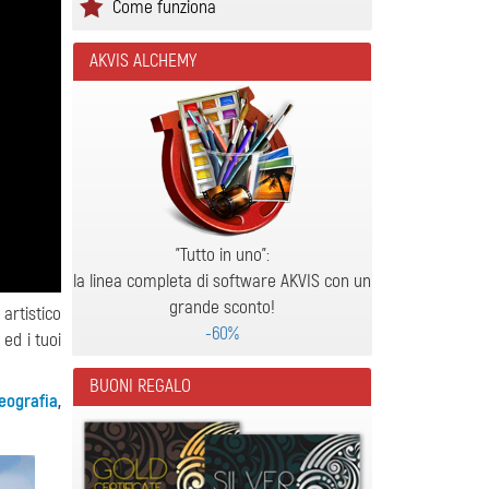
Come funziona
AKVIS ALCHEMY
"Tutto in uno":
la linea completa di software AKVIS con un
grande sconto!
artistico
-60%
ed i tuoi
BUONI REGALO
leografia
,