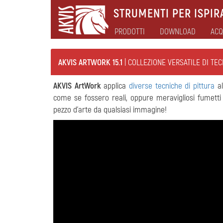
STRUMENTI PER ISPIRA
PRODOTTI
DOWNLOAD
ACQ
AKVIS ARTWORK 15.1
| COLLEZIONE VERSATILE DI TE
AKVIS ArtWork
applica
diverse tecniche di pittura
al
come se fossero reali, oppure meravigliosi fumetti e
pezzo d'arte da qualsiasi immagine!