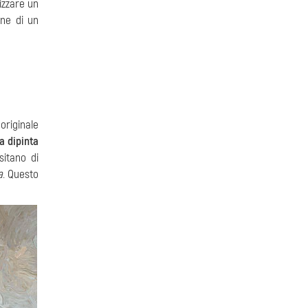
izzare un
one di un
originale
a dipinta
sitano di
a
. Questo