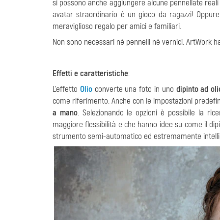
si possono anche aggiungere alcune pennellate reali c
avatar straordinario è un gioco da ragazzi! Oppur
meraviglioso regalo per amici e familiari.
Non sono necessari nè pennelli nè vernici. ArtWork ha b
Effetti e caratteristiche
:
L'effetto
Olio
converte una foto in uno
dipinto ad oli
come riferimento.
Anche con le impostazioni predefini
a mano
. Selezionando le opzioni è possibile la ri
maggiore flessibilità e che hanno idee su come il di
strumento semi-automatico ed estremamente intelligen