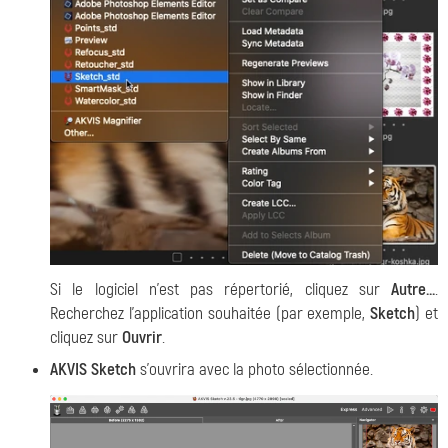
Si le logiciel n'est pas répertorié, cliquez sur
Autre...
.
Recherchez l'application souhaitée (par exemple,
Sketch
) et
cliquez sur
Ouvrir
.
AKVIS Sketch
s'ouvrira avec la photo sélectionnée.