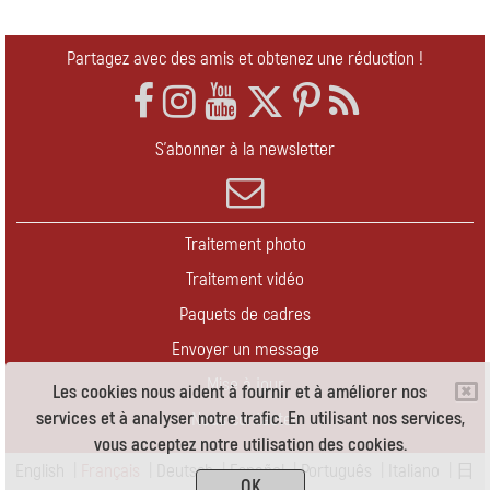
Partagez avec des amis et obtenez une réduction !
S'abonner à la newsletter
Traitement photo
Traitement vidéo
Paquets de cadres
Envoyer un message
Mise à jour
Les cookies nous aident à fournir et à améliorer nos
services et à analyser notre trafic. En utilisant nos services,
Nous contacter
vous acceptez notre utilisation des cookies.
English
|
Français
|
Deutsch
|
Español
|
Português
|
Italiano
|
日
OK