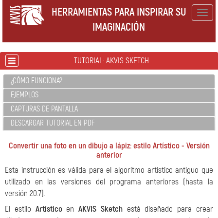
HERRAMIENTAS PARA INSPIRAR SU
Togg
IMAGINACIÓN
navig
TUTORIAL: AKVIS SKETCH
¿CÓMO FUNCIONA?
EJEMPLOS
CAPTURAS DE PANTALLA
DESCARGAR TUTORIAL EN PDF
Convertir una foto en un dibujo a lápiz: estilo Artístico - Versión
anterior
Esta instrucción es válida para el algoritmo artístico antiguo que
utilizado en las versiones del programa anteriores (hasta la
versión 20.7).
El estilo
Artístico
en
AKVIS Sketch
está diseñado para crear