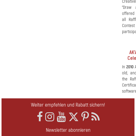
Creati
"Draw 
offered
all Raf
Conte
particip
AKV
Cele
In
2010
A
old, an
the Raf
Certifi
softwar
Weiter empfehlen und Rabatt sichern!
Newsletter abonnieren