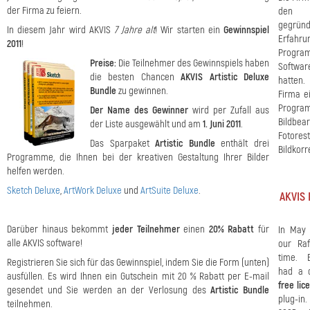
der Firma zu feiern.
den I
gegrün
In diesem Jahr wird AKVIS
7 Jahre alt
! Wir starten ein
Gewinnspiel
Erfah
2011
!
Progr
Preise:
Die Teilnehmer des Gewinnspiels haben
Softwar
die besten Chancen
AKVIS Artistic Deluxe
hatten.
Bundle
zu gewinnen.
Firma ei
Prog
Der Name des Gewinner
wird per Zufall aus
Bildbear
der Liste ausgewählt und am
1. Juni 2011
.
Fotore
Das Sparpaket
Artistic Bundle
enthält drei
Bildkorr
Programme, die Ihnen bei der kreativen Gestaltung Ihrer Bilder
helfen werden.
Sketch Deluxe
,
ArtWork Deluxe
und
ArtSuite Deluxe
.
AKVIS 
Darüber hinaus bekommt
jeder Teilnehmer
einen
20% Rabatt
für
In Ma
alle AKVIS software!
our Raf
time. E
Registrieren Sie sich für das Gewinnspiel, indem Sie die Form (unten)
had a 
ausfüllen. Es wird Ihnen ein Gutschein mit 20 % Rabatt per E-mail
free lic
gesendet und Sie werden an der Verlosung des
Artistic Bundle
plug-in.
teilnehmen.