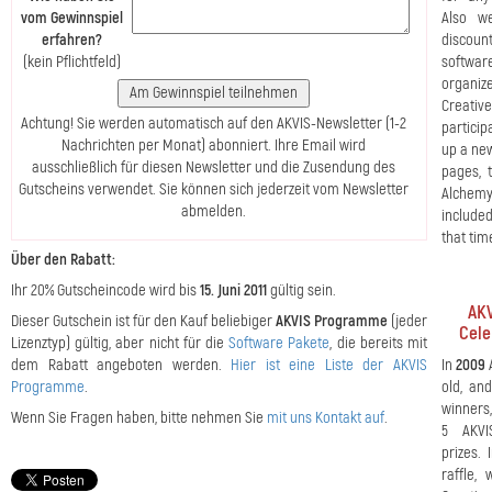
vom Gewinnspiel
Also w
erfahren?
discou
(kein Pflichtfeld)
softw
organi
Creati
Achtung! Sie werden automatisch auf den AKVIS-Newsletter (1-2
particip
Nachrichten per Monat) abonniert. Ihre Email wird
up a new
ausschließlich für diesen Newsletter und die Zusendung des
pages, 
Gutscheins verwendet. Sie können sich jederzeit vom Newsletter
Alchem
abmelden.
included
that tim
Über den Rabatt:
Ihr 20% Gutscheincode wird bis
15. Juni 2011
gültig sein.
AKV
Dieser Gutschein ist für den Kauf beliebiger
AKVIS Programme
(jeder
Cele
Lizenztyp) gültig, aber nicht für die
Software Pakete
, die bereits mit
dem Rabatt angeboten werden.
Hier ist eine Liste der AKVIS
In
2009
Programme
.
old, an
winners,
Wenn Sie Fragen haben, bitte nehmen Sie
mit uns Kontakt auf
.
5 AKVI
prizes. 
raffle,