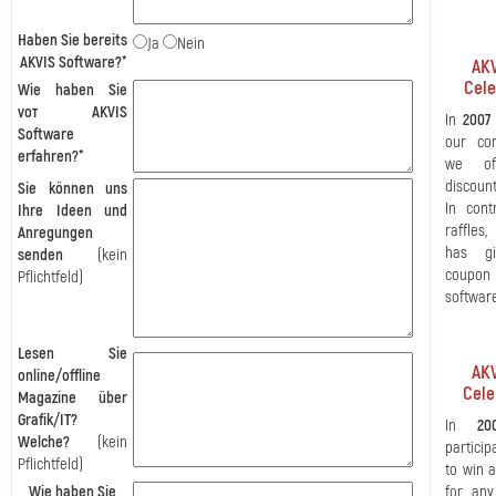
Haben Sie bereits
Ja
Nein
AKVIS Software?*
AKV
Cele
Wie haben Sie
voт AKVIS
In
2007
Software
our com
erfahren?*
we of
discount
Sie können uns
In cont
Ihre Ideen und
raffles,
Anregungen
has gi
senden
(kein
coupon
Pflichtfeld)
softwar
Lesen Sie
AKV
online/offline
Cele
Magazine über
Grafik/IT?
In
20
Welche?
(kein
particip
Pflichtfeld)
to win a
Wie haben Sie
for any