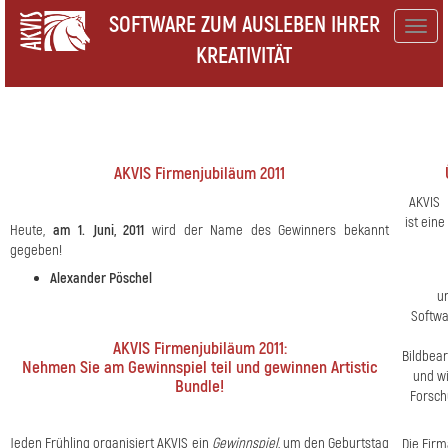
SOFTWARE ZUM AUSLEBEN IHRER
Togg
KREATIVITÄT
navig
AKVIS Firmenjubiläum 2011
AKVIS
ist eine
Heute,
am 1. Juni, 2011
wird der Name des Gewinners bekannt
gegeben!
Alexander Pöschel
u
Softwa
AKVIS Firmenjubiläum 2011:
Bildbea
Nehmen Sie am Gewinnspiel teil und gewinnen Artistic
und wi
Bundle!
Forsch
Jeden Frühling organisiert AKVIS ein
Gewinnspiel
, um den Geburtstag
Die Fir