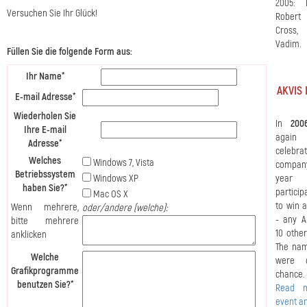
2005: 
Versuchen Sie Ihr Glück!
Robert
Cross,
Vadim.
Füllen Sie die folgende Form aus:
Ihr Name*
AKVIS 
E-mail Adresse*
Wiederholen Sie
In
200
Ihre E-mail
again
Adresse*
celeb
Welches
Windows 7, Vista
company
Betriebssystem
Windows XP
year
haben Sie?*
particip
Mac OS X
to win 
Wenn mehrere,
oder/andere (welche):
- any A
bitte mehrere
10 other
anklicken
The nam
Welche
were 
Grafikprogramme
chance.
benutzen Sie?*
Read m
event a