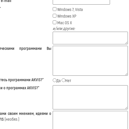
e-mail*
*
Windows 7, Vista
Windows XP
Mac OS X
и/или другие:
ическими программами Вы
тесь программами AKVIS?*
Да
Нет
ли о программах AKVIS?*
нами своим мнением, идеями о
VIS
(необяз.)