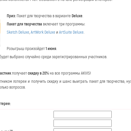
Приз:
Пакет для творчества в варианте
Deluxe
.
Пакет для творчества
включает три программы:
Sketch Deluxe
,
ArtWork Deluxe
и
ArtSuite Deluxe
.
Розыгрыш произойдет
1 июня
.
будет выбрано случайно среди зарегистрированных участников.
астник
получает
скидку в 20%
на все программы AKVIS!
стником лотереи и получить скидку и шанс выиграть пакет для творчества, н
олько вопросов.
отерее: