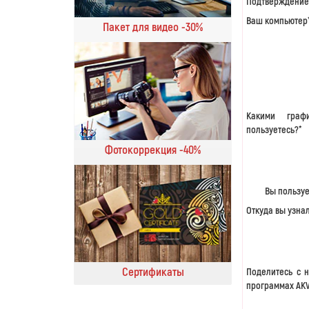
Подтверждение 
Ваш компьютер
Пакет для видео -30%
Какими граф
пользуетесь?*
Фотокоррекция -40%
Вы пользуе
Откуда вы узна
Сертификаты
Поделитесь с 
программах AK