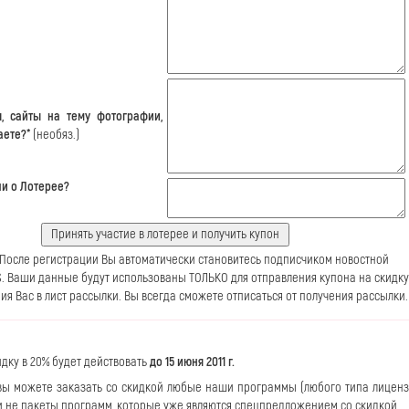
, сайты на тему фотографии,
аете?*
(необяз.)
ли о Лотерее?
После регистрации Вы автоматически становитесь подписчиком новостной
S. Ваши данные будут использованы ТОЛЬКО для отправления купона на скидку
ия Вас в лист рассылки. Вы всегда сможете отписаться от получения рассылки.
идку в 20% будет действовать
до 15 июня 2011 г.
ы можете заказать со скидкой любые наши программы (любого типа лиценз
и не пакеты программ, которые уже являются спецпредложением со скидкой.