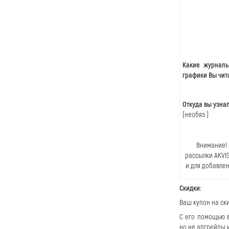
Какие журналы
графики Вы чит
Откуда вы узна
(необяз.)
Внимание! 
рассылки AKVI
и для добавлен
Скидки:
Ваш купон на ск
С его помощью в
но не апгрейды 