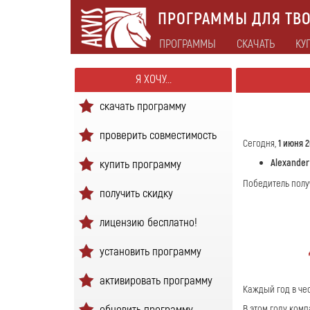
ПРОГРАММЫ ДЛЯ ТВО
ПРОГРАММЫ
СКАЧАТЬ
КУ
Я ХОЧУ...
скачать программу
проверить совместимость
Сегодня,
1 июня 20
Alexander
купить программу
Победитель пол
получить скидку
лицензию бесплатно!
установить программу
активировать программу
Каждый год в че
обновить программу
В этом году комп