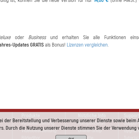
ültig ist, können Sie die neue Version für nur
14,00 €
(ohne MwSt.) e
luxe
oder
Business
und erhalten Sie alle Funktionen einsch
Jahres-Updates GRATIS
als Bonus!
Lizenzen vergleichen
.
Produkte
Nützliche Info
Suppor
ei der Bereitstellung und Verbesserung unserer Dienste sowie beim 
Fotobearbeitung
Kompatibilität
Support
s. Durch die Nutzung unserer Dienste stimmen Sie der Verwendung v
Videobearbeitung
Online-Shop
Upgrad
Bildeditor
Rabatte
Tutorial