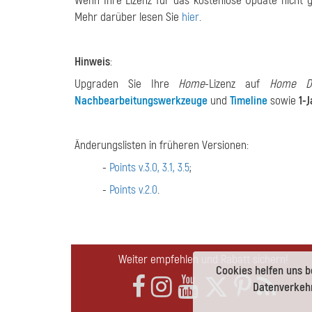
Wenn Ihre Lizenz für das kostenlose Update nicht g
Mehr darüber lesen Sie
hier
.
Hinweis
:
Upgraden Sie Ihre
Home
-Lizenz auf
Home De
Nachbearbeitungswerkzeuge
und
Timeline
sowie
1-
Änderungslisten in früheren Versionen:
-
Points v.3.0, 3.1, 3.5
;
-
Points v.2.0
.
Weiter empfehlen und Rabatt sichern!
Cookies helfen uns b
Datenverkehr