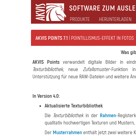
SOFTWARE ZUM AUSLEB
PRODUKTE
HERUNTERLADEN
AKVIS POINTS 7.1
| POINTILLISMUS-EFFEKT IN FOTOS
Was gibt
AKVIS Points
verwandelt digitale Bilder in eindr
Texturbibliothek
, neue
Zufallsmuster
-Funktion 
Unterstützung für neue RAW-Dateien und weitere Änd
In Version 4.0:
Aktualisierte Texturbibliothek
Die
Texturbibliothek
in der
Rahmen
-Register
qualitativ hochwertigen Texturen und Mustern, d
Der
Musterrahmen
enthält jetzt zwei weitere 