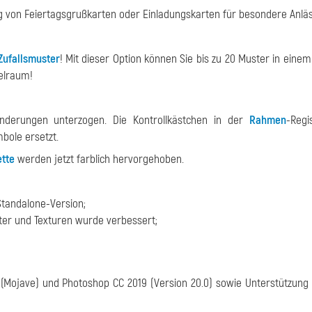
ng von Feiertagsgrußkarten oder Einladungskarten für besondere Anlä
Zufallsmuster
! Mit dieser Option können Sie bis zu 20 Muster in ein
ielraum!
nderungen unterzogen. Die Kontrollkästchen in der
Rahmen
-Regi
bole ersetzt.
tte
werden jetzt farblich hervorgehoben.
Standalone-Version;
ter und Texturen wurde verbessert;
4 (Mojave) und Photoshop CC 2019 (Version 20.0) sowie Unterstützung