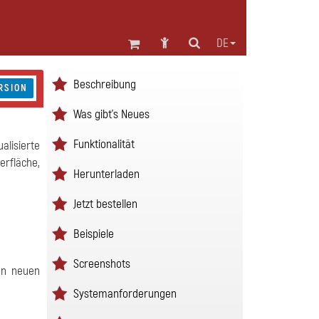
DE
Beschreibung
RSION
Was gibt's Neues
Funktionalität
alisierte
rfläche,
Herunterladen
Jetzt bestellen
Beispiele
Screenshots
 an neuen
Systemanforderungen