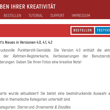
EN IHRER KREATIVITÄT
BESTELLEN
TUTORIAL
SUPPORT
IMPRESSUM
BESTELLEN
TESTVE
's Neues in Versionen 4.0, 4.1, 4.2
ucksvolle Punktierstil-Gemälde. Die Version 4.0 enthält die aktu
in der
Rahmen
-Registerkarte, Verbesserungen der Benutzerobe
erungen. Geben Sie Ihren Fotos eine kreative Note!
karte wurde aktualisiert! Sie bietet eine beeindruckende Auswahl
ie in thematische Kategorien unterteilt sind.
Kategorien:
Sterne
und
Ornamente & Doodles
.