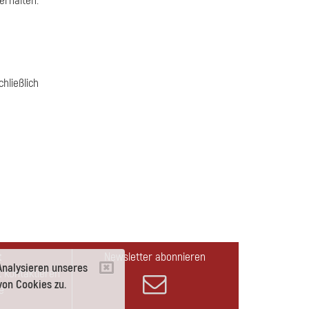
rhalten.
ließlich
t
Newsletter abonnieren
Analysieren unseres
 kontaktieren
on Cookies zu.
e