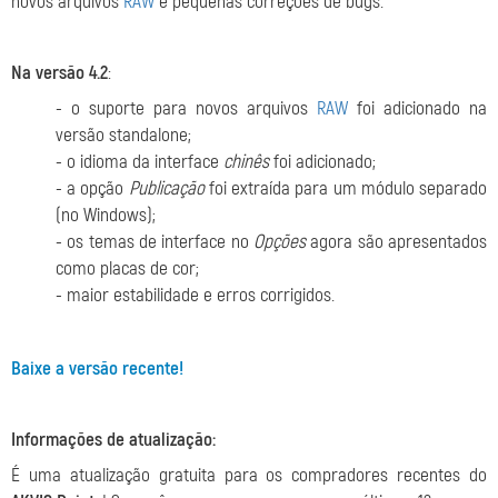
novos arquivos
RAW
e pequenas correções de bugs.
Na versão 4.2
:
- o suporte para novos arquivos
RAW
foi adicionado na
versão standalone;
- o idioma da interface
chinês
foi adicionado;
- a opção
Publicação
foi extraída para um módulo separado
(no Windows);
- os temas de interface no
Opções
agora são apresentados
como placas de cor;
- maior estabilidade e erros corrigidos.
Baixe a versão recente!
Informações de atualização:
É uma atualização gratuita para os compradores recentes do