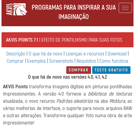
PROGRAMAS PARA INSPIRAR A SUA
Togg
IMAGINAÇÃO
navig
AKVIS POINTS 7.1
| EFEITO DE PONTILHISMO PARA SUAS FOTOS
Descrição
|
O que há de novo
|
Licenças e recursos
|
Download
|
Comprar
|
Exemplos
|
Screenshots
|
Requisitos
|
Como funciona
COMPRAR
TESTE GRATUITO
O que há de novo nas versões 4.0, 4.1, 4.2
AKVIS Points
transforma imagens digitais em pinturas pontilhadas
impressionantes. A versão 4.0 fornece a
biblioteca de texturas
atualizada, o novo recurso
Padrões aleatórios
na aba
Moldura
, as
várias melhorias de interface, o suporte para novos arquivos RAW
e outras alterações. Transforme qualquer foto numa obra de arte
impressionante!