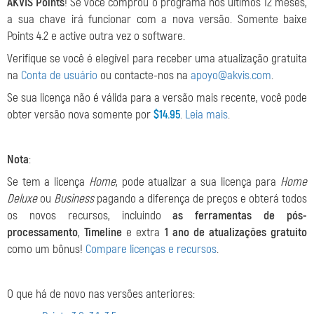
AKVIS Points
! Se você comprou o programa nos últimos 12 meses,
a sua chave irá funcionar com a nova versão. Somente baixe
Points 4.2 e active outra vez o software.
Verifique se você é elegível para receber uma atualização gratuita
na
Conta de usuário
ou contacte-nos na
apoyo@akvis.com
.
Se sua licença não é válida para a versão mais recente, você pode
obter versão nova somente por
$14.95
.
Leia mais
.
Nota
:
Se tem a licença
Home
, pode atualizar a sua licença para
Home
Deluxe
ou
Business
pagando a diferença de preços e obterá todos
os novos recursos, incluindo
as ferramentas de pós-
processamento
,
Timeline
e extra
1 ano de atualizações gratuito
como um bônus!
Compare licenças e recursos
.
O que há de novo nas versões anteriores: