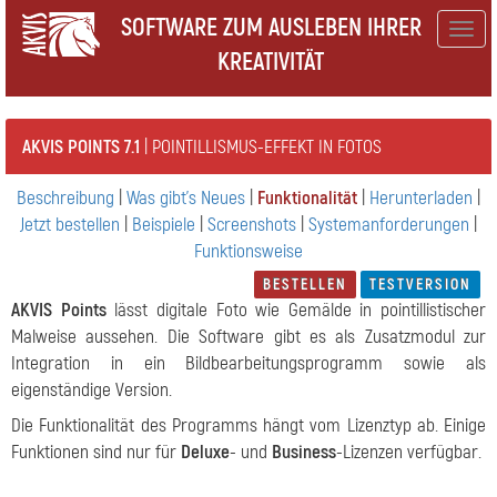
SOFTWARE ZUM AUSLEBEN IHRER
Togg
KREATIVITÄT
navig
AKVIS POINTS 7.1
| POINTILLISMUS-EFFEKT IN FOTOS
Beschreibung
|
Was gibt's Neues
|
Funktionalität
|
Herunterladen
|
Jetzt bestellen
|
Beispiele
|
Screenshots
|
Systemanforderungen
|
Funktionsweise
BESTELLEN
TESTVERSION
AKVIS Points
lässt digitale Foto wie Gemälde in pointillistischer
Malweise aussehen. Die Software gibt es als Zusatzmodul zur
Integration in ein Bildbearbeitungsprogramm sowie als
eigenständige Version.
Die Funktionalität des Programms hängt vom Lizenztyp ab. Einige
Funktionen sind nur für
Deluxe
- und
Business
-Lizenzen verfügbar.