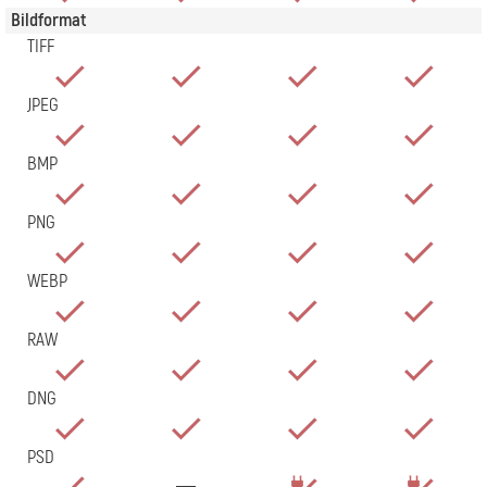
Bildformat
TIFF
JPEG
BMP
PNG
WEBP
RAW
DNG
PSD