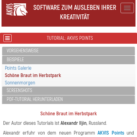
SOFTWARE ZUM AUSLEBEN IHRER
Togg
KREATIVITÄT
navig
TUTORIAL: AKVIS POINTS
VORGEHENSWEISE
BEISPIELE
Points Galerie
Schöne Braut im Herbstpark
Sonnenmorgen
SCREENSHOTS
PDF-TUTORIAL HERUNTERLADEN
Schöne Braut im Herbstpark
Der Autor dieses Tutorials ist
Alexandr Iljin
, Russland.
Alexandr erfuhr von dem neuen Programm
AKVIS Points
und