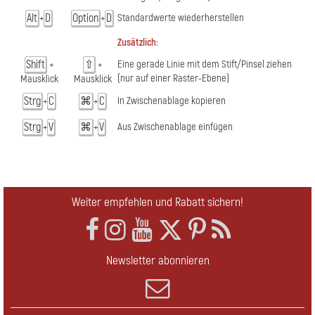
Alt
D
Option
D
Standardwerte wiederherstellen
+
+
Zusätzlich:
Shift
⇧
Eine gerade Linie mit dem Stift/Pinsel ziehen
+
+
(nur auf einer Raster-Ebene)
Mausklick
Mausklick
Strg
C
⌘
С
In Zwischenablage kopieren
+
+
Strg
V
⌘
V
Aus Zwischenablage einfügen
+
+
Weiter empfehlen und Rabatt sichern!
Newsletter abonnieren