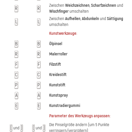
Zwischen
Weichzeichnen
,
Scharfzeichnen
und
R
R
Wischfinger
umschalten
Zwischen
Aufhellen
,
Abdunkeln
und
Sättigung
L
L
umschalten
Kunstwerkzeuge:
B
B
Ölpinsel
R
R
Malerroller
F
F
Filzstift
C
C
Kreidestift
P
P
Kunststift
A
A
Kunstspray
E
E
Kunstradiergummi
Parameter des Werkzeugs anpassen:
Die Pinselgröße ändern (um 5 Punkte
[
]
[
]
und
und
verringern/vergrößern)