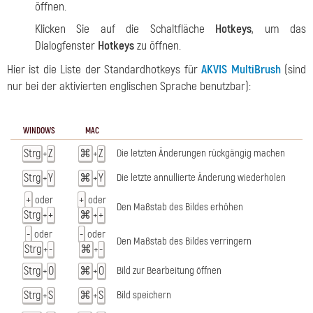
öffnen.
Klicken Sie auf die Schaltfläche
Hotkeys
, um das
Dialogfenster
Hotkeys
zu öffnen.
Hier ist die Liste der Standardhotkeys für
AKVIS MultiBrush
(sind
nur bei der aktivierten englischen Sprache benutzbar):
WINDOWS
MAC
Strg
Z
⌘
Z
Die letzten Änderungen rückgängig machen
+
+
Strg
Y
⌘
Y
Die letzte annullierte Änderung wiederholen
+
+
+
+
oder
oder
Den Maßstab des Bildes erhöhen
Strg
+
⌘
+
+
+
-
-
oder
oder
Den Maßstab des Bildes verringern
Strg
-
⌘
-
+
+
Strg
O
⌘
O
Bild zur Bearbeitung öffnen
+
+
Strg
S
⌘
S
Bild speichern
+
+