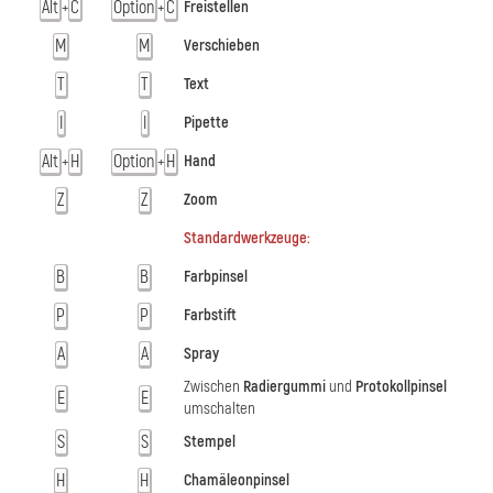
Alt
C
Option
C
Freistellen
+
+
M
M
Verschieben
T
T
Text
I
I
Pipette
Alt
H
Option
H
Hand
+
+
Z
Z
Zoom
Standardwerkzeuge:
B
B
Farbpinsel
P
P
Farbstift
A
A
Spray
Zwischen
Radiergummi
und
Protokollpinsel
E
E
umschalten
S
S
Stempel
H
H
Chamäleonpinsel