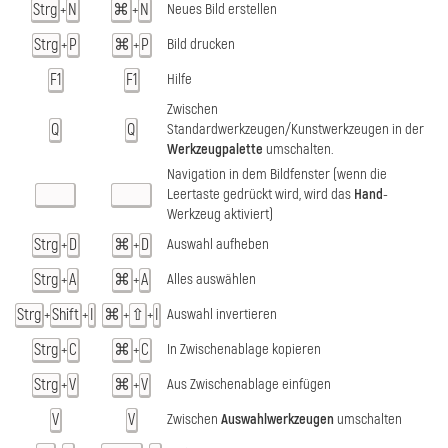
Strg
N
⌘
N
Neues Bild erstellen
+
+
Strg
P
⌘
P
Bild drucken
+
+
F1
F1
Hilfe
Zwischen
Q
Q
Standardwerkzeugen/Kunstwerkzeugen in der
Werkzeugpalette
umschalten.
Navigation in dem Bildfenster (wenn die
Leertaste gedrückt wird, wird das
Hand
-
Werkzeug aktiviert)
Strg
D
⌘
D
Auswahl aufheben
+
+
Strg
A
⌘
A
Alles auswählen
+
+
Strg
Shift
I
⌘
⇧
I
Auswahl invertieren
+
+
+
+
Strg
C
⌘
С
In Zwischenablage kopieren
+
+
Strg
V
⌘
V
Aus Zwischenablage einfügen
+
+
V
V
Zwischen
Auswahlwerkzeugen
umschalten