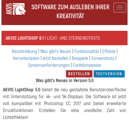
SOFTWARE ZUM AUSLEBEN IHRER
Togg
KREATIVITÄT
navig
AKVIS LIGHTSHOP 8.1
| LICHT- UND STERNENEFFEKTE
Beschreibung
|
Was gibt's Neues
|
Funktionalität
|
Effekte
|
Herunterladen
|
Jetzt bestellen
|
Beispiele
|
Screenshots
|
Systemanforderungen
|
Funktionsweise
BESTELLEN
TESTVERSION
Was gibt's Neues in Version 5.0
AKVIS LightShop 5.0
bietet die neu gestaltete Benutzeroberfläche
mit Unterstützung für 4k- und 5k-Displays. Die Software ist jetzt
voll kompatibel mit Photoshop CC 2017 und bietet erweiterte
Druckfunktionen. Erstellen Sie eine unedliche Zahl von
Lichteffekten!