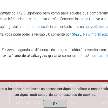
ecentes
do AKVIS LightShop bem como para aqueles que comprara
chave irá funcionar com a nova versão. Somente instale e reative o so
zação gratuita na
Conta de usuário
ou contacte-nos na
apoyo@akvis.
nte, você pode obter a versão 5.0 somente por
$14.95
.
Mais informaçã
u
Business
pagando a diferença de preços e obterá a versão com 
 e extra
1 ano de atualizações gratuito
como um bônus!
Compare li
Produtos
Infos Úteis
Supo
s a fornecer e melhorar os nossos serviços e analisar o nosso tráf
Edição de fotos
Compatibilidade
Envia
serviços, você concorda com nosso uso de cookies.
Edição de vídeos
Loja online
Atual
Editor de imagens
Descontos
Tutori
OK