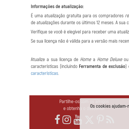
Informações de atualização:
É uma atualização gratuita para os compradores
r
de atualizações durante os últimos 12 meses. A sua 
Verifique se você é elegível para receber uma atuali
Se sua licença não é válida para a versão mais rece
Atualize a sua licença de
Home
a
Home Deluxe
o
características (incluindo
Ferramenta de exclusão
)
características
.
Partilhe-os com os amigos
Os cookies ajudam-no
e obtenha o desconto!