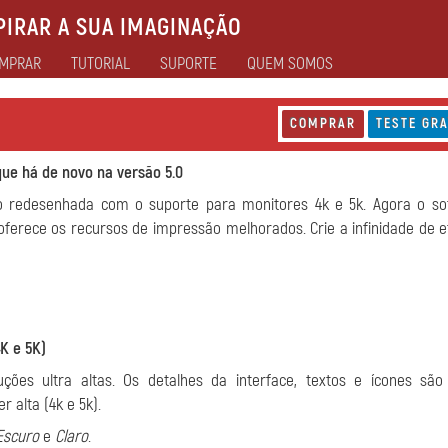
IRAR A SUA IMAGINAÇÃO
MPRAR
TUTORIAL
SUPORTE
QUEM SOMOS
COMPRAR
TESTE GRA
que há de novo na versão 5.0
o redesenhada com o suporte para monitores 4k e 5k. Agora o so
erece os recursos de impressão melhorados. Crie a infinidade de e
K e 5K)
ões ultra altas. Os detalhes da interface, textos e ícones são 
 alta (4k e 5k).
Escuro
e
Claro
.