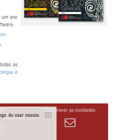
m um ano
ftware.
com
.
o
.
todas as
cenças e
rte
Subscrever as novidades
ego. Ao usar nossos
r perguntas
izar
al