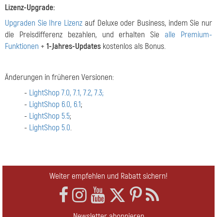
Lizenz-Upgrade:
Upgraden Sie Ihre Lizenz
auf Deluxe oder Business, indem Sie nur
die Preisdifferenz bezahlen, und erhalten Sie
alle Premium-
Funktionen
+
1-Jahres-Updates
kostenlos als Bonus.
Änderungen in früheren Versionen:
-
LightShop 7.0, 7.1, 7.2, 7.3;
-
LightShop 6.0, 6.1
;
-
LightShop 5.5
;
-
LightShop 5.0
.
Weiter empfehlen und Rabatt sichern!
Newsletter abonnieren