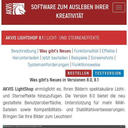
SOFTWARE ZUM AUSLEBEN IHRER
Togg
KREATIVITÄT
navig
AKVIS LIGHTSHOP 8.1
| LICHT- UND STERNENEFFEKTE
Beschreibung
|
Was gibt's Neues
|
Funktionalität
|
Effekte
|
Herunterladen
|
Jetzt bestellen
|
Beispiele
|
Screenshots
|
Systemanforderungen
|
Funktionsweise
BESTELLEN
TESTVERSION
Was gibt's Neues in Versionen 8.0, 8.1
AKVIS LightShop
ermöglicht es, Ihren Bildern spektakuläre Licht-
und Sterneffekte hinzuzufügen. Die Version 8.0 bietet die neu
gestaltete Benutzeroberfläche, Unterstützung für mehr RAW-
Dateien sowie Kompatibilitäts- und Stabilitätsverbesserungen.
Bringen Sie Ihre Bilder zum Leuchten!