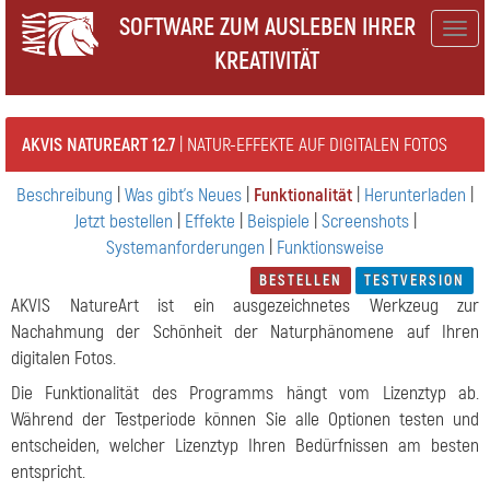
SOFTWARE ZUM AUSLEBEN IHRER
Togg
KREATIVITÄT
navig
AKVIS NATUREART 12.7
| NATUR-EFFEKTE AUF DIGITALEN FOTOS
Beschreibung
|
Was gibt's Neues
|
Funktionalität
|
Herunterladen
|
Jetzt bestellen
|
Effekte
|
Beispiele
|
Screenshots
|
Systemanforderungen
|
Funktionsweise
BESTELLEN
TESTVERSION
AKVIS NatureArt ist ein ausgezeichnetes Werkzeug zur
Nachahmung der Schönheit der Naturphänomene auf Ihren
digitalen Fotos.
Die Funktionalität des Programms hängt vom Lizenztyp ab.
Während der Testperiode können Sie alle Optionen testen und
entscheiden, welcher Lizenztyp Ihren Bedürfnissen am besten
entspricht.