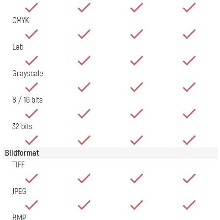
CMYK
Lab
Grayscale
8 / 16 bits
32 bits
Bildformat
TIFF
JPEG
BMP