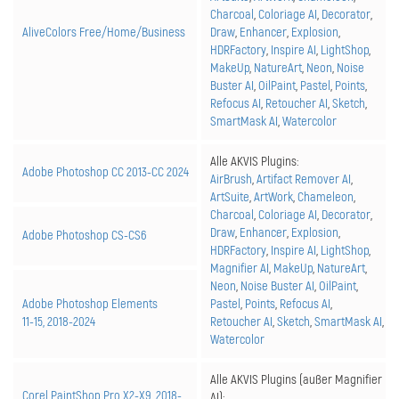
Charcoal
,
Coloriage AI
,
Decorator
,
AliveColors Free/Home/Business
Draw
,
Enhancer
,
Explosion
,
HDRFactory
,
Inspire AI
,
LightShop
,
MakeUp
,
NatureArt
,
Neon
,
Noise
Buster AI
,
OilPaint
,
Pastel
,
Points
,
Refocus AI
,
Retoucher AI
,
Sketch
,
SmartMask AI
,
Watercolor
Alle AKVIS Plugins:
Adobe Photoshop CC 2013-
CC 2024
AirBrush
,
Artifact Remover AI
,
ArtSuite
,
ArtWork
,
Chameleon
,
Charcoal
,
Coloriage AI
,
Decorator
,
Draw
,
Enhancer
,
Explosion
,
Adobe Photoshop
CS-CS6
HDRFactory
,
Inspire AI
,
LightShop
,
Magnifier AI
,
MakeUp
,
NatureArt
,
Neon
,
Noise Buster AI
,
OilPaint
,
Adobe Photoshop Elements
Pastel
,
Points
,
Refocus AI
,
11-15, 2018-2024
Retoucher AI
,
Sketch
,
SmartMask AI
,
Watercolor
Alle AKVIS Plugins (außer Magnifier
Corel PaintShop Pro X2-X9, 2018-
AI):