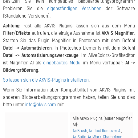
Besitzen Sie kein kompatibles Bildbearbeitungsprogramm?
Probieren Sie die
eigenständigen Versionen
der Software
(Standalone-Versionen).
Achtung:
Fast alle AKVIS Plugins lassen sich aus dem Menü
Filter
/
Effekte
aufrufen, die einzige Ausnahme ist
AKVIS Magnifier
.
Starten Sie das Plugin Magnifier in Photoshop mit dem Befehl
Datei -> Automatisieren
, in Photoshop Elements mit dem Befehl
Datei -> Automatisierungswerkzeuge
. Im AliveColors-Grafikeditor
ist Magnifier AI als
eingebautes Modul
im Menü verfügbar:
AI ->
Bildvergrößerung
.
So lassen sich die AKVIS-Plugins installieren
.
Wenn Sie Information über Kompatibilität von AKVIS Plugins mit
anderen Bildbearbeitungsprogrammen haben, teilen Sie uns dies
bitte unter
info@akvis.com
mit.
Alle AKVIS Plugins (außer Magnifier
AI
):
AirBrush
,
Artifact Remover AI
,
ArtSuite
,
ArtWork
,
Chameleon
,