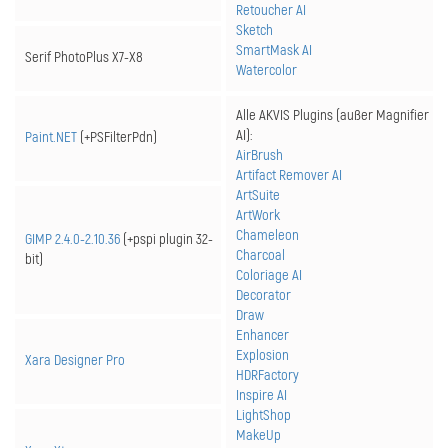
Retoucher AI
Sketch
SmartMask AI
Serif PhotoPlus X7-X8
Watercolor
Alle AKVIS Plugins (außer Magnifier
AI):
Paint.NET
(+PSFilterPdn)
AirBrush
Artifact Remover AI
ArtSuite
ArtWork
Chameleon
GIMP 2.4.0-2.10.36
(+pspi plugin 32-
Charcoal
bit)
Coloriage AI
Decorator
Draw
Enhancer
Explosion
Xara Designer Pro
HDRFactory
Inspire AI
LightShop
MakeUp