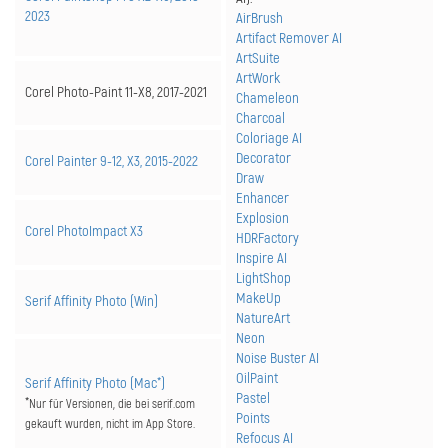
2023
AirBrush
Artifact Remover AI
ArtSuite
ArtWork
Corel Photo-Paint 11-X8, 2017-2021
Chameleon
Charcoal
Coloriage AI
Decorator
Corel Painter 9-12, X3, 2015-2022
Draw
Enhancer
Explosion
Corel PhotoImpact X3
HDRFactory
Inspire AI
LightShop
MakeUp
Serif Affinity Photo (Win)
NatureArt
Neon
Noise Buster AI
OilPaint
Serif Affinity Photo (Mac*)
Pastel
*
Nur für Versionen, die bei serif.com
Points
gekauft wurden, nicht im App Store.
Refocus AI