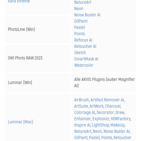
Xara Xtreme
NatureArt
Neon
Noise Buster AI
OilPaint
Pastel
PhotoLine (Win)
Points
Refocus AI
Retoucher AI
Sketch
ON1 Photo RAW 2023
SmartMask AI
Watercolor
Alle AKVIS Plugins (außer Magnifier
Luminar (Win)
AI)
AirBrush
,
Artifact Remover AI
,
ArtSuite
,
ArtWork
,
Charcoal
,
Coloriage AI
,
Decorator
,
Draw
,
Enhancer
,
Explosion
,
HDRFactory
,
Luminar (Mac)
Inspire AI
,
LightShop
,
MakeUp
,
NatureArt
,
Neon
,
Noise Buster AI
,
OilPaint
,
Pastel
,
Points
,
Retoucher