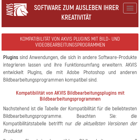
SOFTWARE ZUM AUSLEBEN IHRER
Togg
KREATIVITÄT
navig
KOMPATIBILITÄT VON AKVIS PLUGINS MIT BILD- UND
VIDEOBEARBEITUNGSPROGRAMMEN
Plugins
sind Anwendungen, die sich in andere Software-Produkte
integrieren lassen und ihre Funktionsumfang erweitern. AKVIS
entwickelt Plugins, die mit Adobe Photoshop und anderen
Bildbearbeitungsprogrammen kompatibel sind.
Kompatibilität von AKVIS Bildbearbeitungsplugins mit
Bildbearbeitungsprogrammen
Nachstehend ist die Tabelle der Kompatibilität für die beliebtesten
Bildbearbeitungsprogramme. Beachten Sie: die
Kompatibilitätstabelle betrifft nur
die aktuellsten Versionen der
Produkte
!