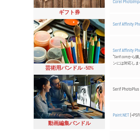
Corel PhotoImp
ギフト券
Serif Affinity P
Serif Affinity P
*
Serif.co
ンには対応しま
芸術用バンドル -50%
Serif PhotoPlus
Paint.NET
(+PSF
動画編集バンドル