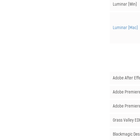
Luminar (Win)
Luminar (Mac)
Adobe After Eff
Adobe Premiere
Adobe Premiere 
Grass Valley EDI
Blackmagic Desi