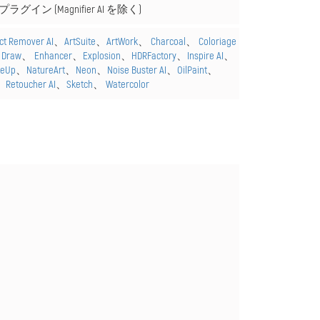
ラグイン (Magnifier AI を除く)
act Remover AI
、
ArtSuite
、
ArtWork
、
Charcoal
、
Coloriage
、
Draw
、
Enhancer
、
Explosion
、
HDRFactory
、
Inspire AI
、
eUp
、
NatureArt
、
Neon
、
Noise Buster AI
、
OilPaint
、
、
Retoucher AI
、
Sketch
、
Watercolor