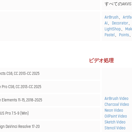
すべてのAKVISプ
AirBrush
、
Artif
AI
、
Decorator
LightShop
、
Mak
Pastel
、
Points
ビデオ処理
ects CS6, CC 2013-CC 2025
 Pro CS6, CC 2013-CC 2025
AirBrush Video
Elements 11-15, 2018-2025
Charcoal Video
Neon Video
US Pro 7.5-9 (Win)
OilPaint Video
Sketch Video
gn DaVinci Resolve 17-20
Stencil Video