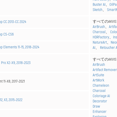
Buster AI
、
OilPa
Sketch
、
Smart
すべてのAKVI
p CC 2013-
CC 2024
AirBrush
、
Artif
Charcoal
、
Colo
hop
CS-CS6
HDRFactory
、
In
NatureArt
、
Neo
op Elements
11-15, 2018-2024
AI
、
Retoucher A
すべてのAKVISプ
 Pro X2-X9, 2018-2023
AirBrush
Artifact Remover
ArtSuite
ArtWork
t 11-X8, 2017-2021
Chameleon
Charcoal
Coloriage AI
12, X3, 2015-2022
Decorator
Draw
Enhancer
Explosion