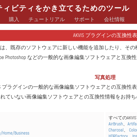
ティビティをかき立てるためのツール
購入
チュートリアル
サポート
会社情報
AKVIS プラグインの互換性
とは、既存のソフトウェアに新しい機能を追加したり、その
、Adobe Photoshop などの一般的な画像編集ソフトウェ
写真処理
VIS プラグインの一般的な画像編集ソフトウェアとの互換性
されていない画像編集ソフトウェアとの互換性情報をお持ち
。
すべてのAKVISプ
AirBrush
、
Artif
Charcoal
、
Colo
ee/Home/Business
HDRFactory
、
In