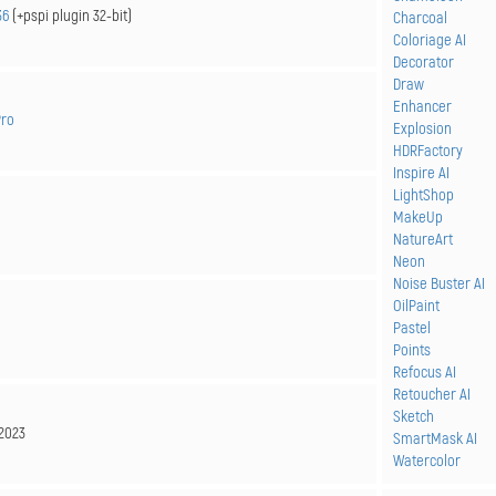
36
(+pspi plugin 32-bit)
Charcoal
Coloriage AI
Decorator
Draw
Enhancer
Pro
Explosion
HDRFactory
Inspire AI
LightShop
MakeUp
NatureArt
Neon
Noise Buster AI
OilPaint
Pastel
Points
Refocus AI
Retoucher AI
Sketch
2023
SmartMask AI
Watercolor