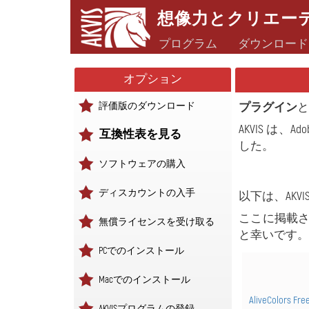
想像力とクリエー
プログラム
ダウンロード
オプション
評価版のダウンロード
プラグイン
AKVIS は
互換性表を見る
した。
ソフトウェアの購入
ディスカウントの入手
以下は、AK
ここに掲載
無償ライセンスを受け取る
と幸いです
PCでのインストール
Macでのインストール
AliveColors Fr
AKVISプログラムの登録