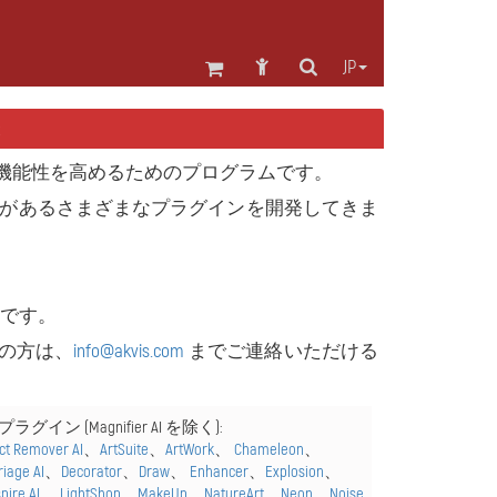
JP
表
機能性を高めるためのプログラムです。
アと互換性があるさまざまなプラグインを開発してきま
表です。
の方は、
info@akvis.com
までご連絡いただける
ラグイン (Magnifier AI を除く
):
act Remover AI
、
ArtSuite
、
ArtWork
、
Chameleon
、
riage AI
、
Decorator
、
Draw
、
Enhancer
、
Explosion
、
spire AI
、
LightShop
、
MakeUp
、
NatureArt
、
Neon
、
Noise