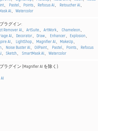
int
、
Pastel
、
Points
、
Refocus AI
、
Retoucher AI
、
Mask AI
、
Watercolor
Sプラグイン:
act Remover AI
、
ArtSuite
、
ArtWork
、
Chameleon
、
riage AI
、
Decorator
、
Draw
、
Enhancer
、
Explosion
、
spire AI
、
LightShop
、
Magnifier AI
、
MakeUp
、
n
、
Noise Buster AI
、
OilPaint
、
Pastel
、
Points
、
Refocus
I
、
Sketch
、
SmartMask AI
、
Watercolor
ラグイン (Magnifier AI を除く):
 AI