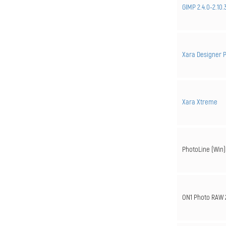
GIMP 2.4.0-2.10.
Xara Designer 
Xara Xtreme
PhotoLine (Win)
ON1 Photo RAW 