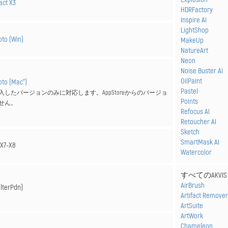
act X3
HDRFactory
Inspire AI
LightShop
hoto (Win)
MakeUp
NatureArt
Neon
Noise Buster AI
OilPaint
hoto (Mac*)
Pastel
mから購入したバージョンのみに対応します。AppStoreからのバージョ
Points
せん。
Refocus AI
Retoucher AI
Sketch
SmartMask AI
 X7-X8
Watercolor
すべてのAKVISプ
AirBrush
ilterPdn)
Artifact Remover
ArtSuite
ArtWork
Chameleon