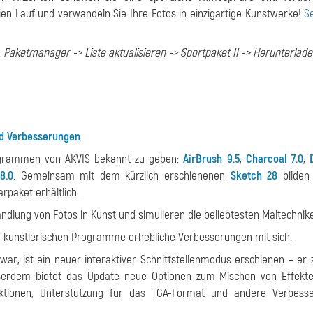
eien Lauf und verwandeln Sie Ihre Fotos in einzigartige Kunstwerke!
S
:
Paketmanager -> Liste aktualisieren -> Sportpaket II -> Herunterlad
nd Verbesserungen
rogrammen von AKVIS bekannt zu geben:
AirBrush 9.5
,
Charcoal 7.0
,
8.0
. Gemeinsam mit dem kürzlich erschienenen
Sketch 28
bilden
rpaket erhältlich.
ndlung von Fotos in Kunst und simulieren die beliebtesten Maltechnik
 künstlerischen Programme erhebliche Verbesserungen mit sich.
r, ist ein neuer interaktiver Schnittstellenmodus erschienen – er z
Außerdem bietet das Update neue Optionen zum Mischen von Effekt
unktionen, Unterstützung für das TGA-Format und andere Verbess