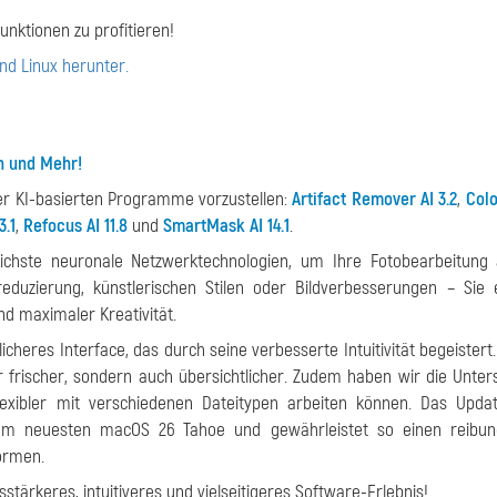
unktionen zu profitieren!
nd Linux herunter.
n und Mehr!
er KI-basierten Programme vorzustellen:
Artifact Remover AI 3.2
,
Colo
3.1
,
Refocus AI 11.8
und
SmartMask AI 14.1
.
lichste neuronale Netzwerktechnologien, um Ihre Fotobearbeitung
duzierung, künstlerischen Stilen oder Bildverbesserungen – Sie 
d maximaler Kreativität.
cheres Interface, das durch seine verbesserte Intuitivität begeistert.
 frischer, sondern auch übersichtlicher. Zudem haben wir die Unter
lexibler mit verschiedenen Dateitypen arbeiten können. Das Upda
dem neuesten macOS 26 Tahoe und gewährleistet so einen reibung
formen.
stärkeres, intuitiveres und vielseitigeres Software-Erlebnis!