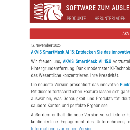
SOFTWARE ZUM AUSLEB
PRODUKTE
HERUNTERLADEN
AKV
13. November 2025
AKVIS SmartMask AI 15: Entdecken Sie das innovati
Wir freuen uns,
AKVIS SmartMask AI 15.0
vorzustel
Hintergrundentfernung. Dank modernster KI-Technolog
das Wesentliche konzentrieren: Ihre Kreativität.
Die neueste Version präsentiert das innovative
Punk
Mit diesem fortschrittlichen Feature lassen sich ga
auswählen, was Genauigkeit und Produktivität deut
saubere Kanten und perfekte Ergebnisse.
Außerdem enthält die neue Version verschiedene F
kontinuierliche Engagement des Unternehmens, e
Informationen zur neuen Version
.