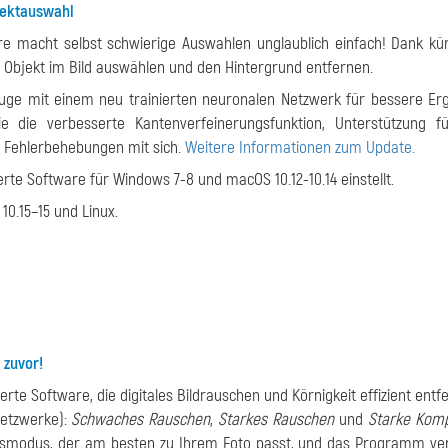
jektauswahl
re macht selbst schwierige Auswahlen unglaublich einfach! Dank kün
 Objekt im Bild auswählen und den Hintergrund entfernen.
euge mit einem neu trainierten neuronalen Netzwerk für bessere Er
e die verbesserte Kantenverfeinerungsfunktion, Unterstützung 
d Fehlerbehebungen mit sich.
Weitere Informationen zum Update.
rte Software für Windows 7-8 und macOS 10.12-10.14 einstellt.
10.15–15 und Linux.
 zuvor!
erte Software, die digitales Bildrauschen und Körnigkeit effizient entf
Netzwerke):
Schwaches Rauschen
,
Starkes Rauschen
und
Starke Kom
gsmodus, der am besten zu Ihrem Foto passt, und das Programm v