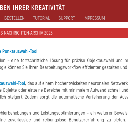
EN IHRER KREATIVITÄT
BESTELLEN
TUTORIAL
SUPPORT
IMPRESSUM
IS NACHRICHTEN-ARCHIV 2025
ve Punktauswahl-Tool
len – eine fortschrittliche Lösung für präzise Objektauswahl und 
ie können Sie Ihren Bearbeitungsworkflow effizienter gestalten und 
tauswahl-Tool
, das auf einem hochentwickelten neuronalen Netzwerk 
nze Objekte oder einzelne Bereiche mit minimalem Aufwand schnell und
lich steigert. Zudem sorgt die automatische Verfeinerung der Aus
ehlerbehebungen und Leistungsoptimierungen – ein weiterer Beweis
ine zuverlässige und reibungslose Benutzererfahrung zu bieten