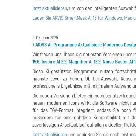
Jetzt aktualisieren
, um von den intelligenten Auswahlf
Laden Sie AKVIS SmartMask AI 15 für Windows, Mac u
6. Oktober 2025
7 AKVIS AI-Programme Aktualisiert: Modernes Desig
Wir freuen uns, Ihnen die neuesten Versionen unser
15.6
,
Inspire AI 2.2
,
Magnifier AI 12.2
,
Noise Buster AI 1
Diese KI-gestützten Programme nutzen fortschritt
nächste Level zu heben. Ob bei Auswahl, Rauschre
professionelle Ergebnisse mit minimalem Aufwand un
Die neuen Versionen bieten ein noch benutzerfreundli
neuen, modernen Icons wirkt die Software nicht nur
für das TGA-Format integriert, sodass Sie noch f
außerdem für eine nahtlose Kompatibilität mit 
zuverlässigen Arbeitsablauf auf allen aktuellen Platt
Jetzt aktualisieren
und genießen Sie ein noch leistungs