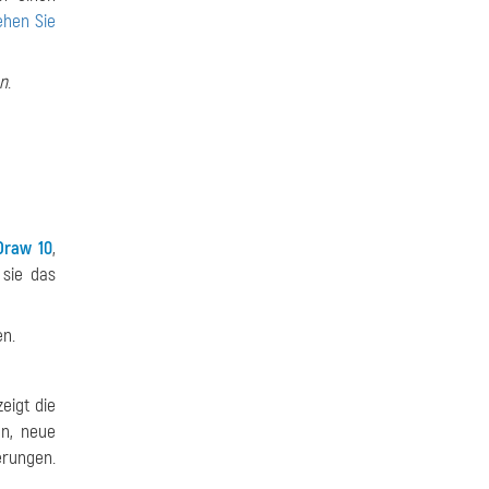
ehen Sie
en
.
Draw 10
,
 sie das
en.
eigt die
en, neue
erungen.