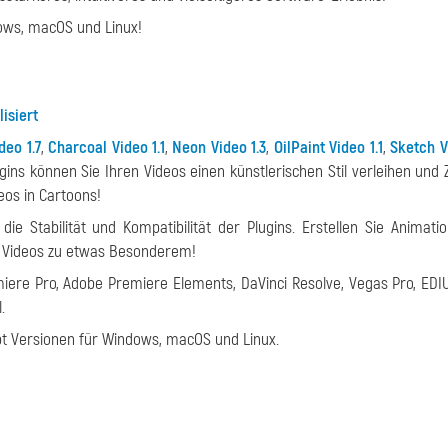
ows, macOS und Linux!
isiert
deo 1.7
,
Charcoal Video 1.1
,
Neon Video 1.3
,
OilPaint Video 1.1
,
Sketch V
ugins können Sie Ihren Videos einen künstlerischen Stil verleihen und 
eos in Cartoons!
ie Stabilität und Kompatibilität der Plugins. Erstellen Sie Animati
e Videos zu etwas Besonderem!
miere Pro, Adobe Premiere Elements, DaVinci Resolve, Vegas Pro, EDI
.
bt Versionen für Windows, macOS und Linux.