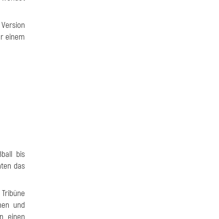
 Version
ur einem
ball bis
nten das
 Tribüne
chen und
n einen