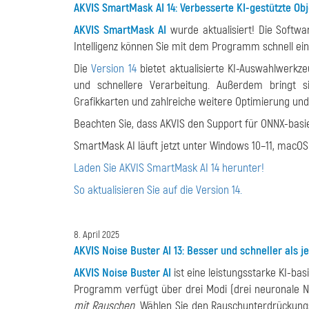
AKVIS SmartMask AI 14: Verbesserte KI-gestützte Ob
AKVIS SmartMask AI
wurde aktualisiert! Die Softwa
Intelligenz können Sie mit dem Programm schnell ein
Die
Version 14
bietet aktualisierte KI-Auswahlwerkz
und schnellere Verarbeitung. Außerdem bringt si
Grafikkarten und zahlreiche weitere Optimierung un
Beachten Sie, dass AKVIS den Support für ONNX-basie
SmartMask AI läuft jetzt unter Windows 10–11, macOS 
Laden Sie AKVIS SmartMask AI 14 herunter!
So aktualisieren Sie auf die Version 14.
8. April 2025
AKVIS Noise Buster AI 13: Besser und schneller als je
AKVIS Noise Buster AI
ist eine leistungsstarke KI-basi
Programm verfügt über drei Modi (drei neuronale 
mit Rauschen
. Wählen Sie den Rauschunterdrückun