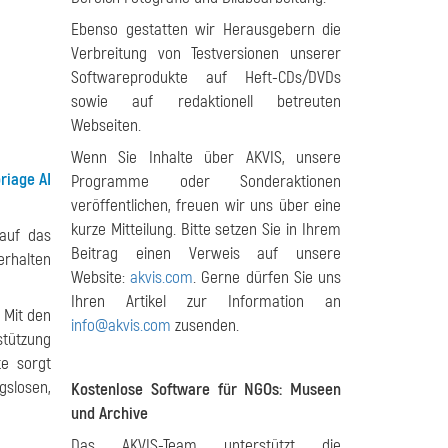
Ebenso gestatten wir Herausgebern die
Verbreitung von Testversionen unserer
Softwareprodukte auf Heft-CDs/DVDs
sowie auf redaktionell betreuten
Webseiten.
Wenn Sie Inhalte über AKVIS, unsere
riage AI
Programme oder Sonderaktionen
veröffentlichen, freuen wir uns über eine
kurze Mitteilung. Bitte setzen Sie in Ihrem
 auf das
Beitrag einen Verweis auf unsere
erhalten
Website:
akvis.com
. Gerne dürfen Sie uns
Ihren Artikel zur Information an
 Mit den
info@akvis.com
zusenden.
stützung
te sorgt
slosen,
Kostenlose Software für NGOs: Museen
und Archive
Das AKVIS-Team unterstützt die