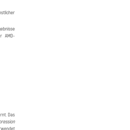
stlicher
gebnisse
für AMD-
ernt. Das
pression
erwendet