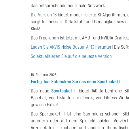
das entsprechende neuronale Netzwerk.
Die
Version 13
bietet modernisierte KI-Algorithmen, 
sorgt für bessere Detailstufe und Genauigkeit sowie
Klick!
Das Programm ist jetzt mit AMD- und NVIDIA-Grafikk
Laden Sie AKVIS Noise Buster AI 13 herunter!
Die Soft
So aktualisieren Sie auf die neueste Version.
18. Februar 2025
Fertig, los: Entdecken Sie das neue Sportpaket II!
Das neue
Sportpaket II
bietet 140 farbenfrohe Bil
Baseball, von Eislaufen bis Tennis, von Fitness-Wor
gewisse Extra!
Das Sportpaket II ist eine Sammlung schöner Bild
anfeuern oder auf dem Spielfeld spielen. Verzie
Anzeigetafeln, Trophäen und anderen thematisch