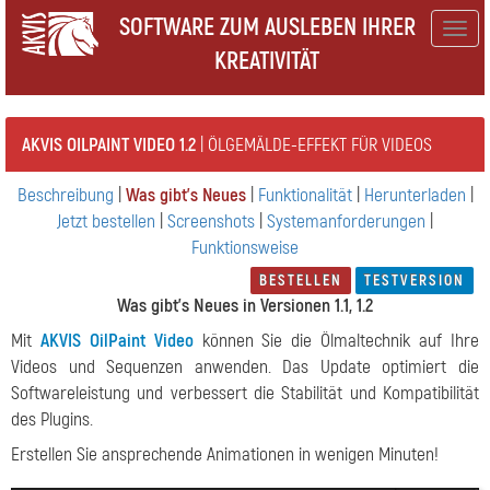
SOFTWARE ZUM AUSLEBEN IHRER
Togg
KREATIVITÄT
navig
AKVIS OILPAINT VIDEO 1.2
| ÖLGEMÄLDE-EFFEKT FÜR VIDEOS
Beschreibung
|
Was gibt's Neues
|
Funktionalität
|
Herunterladen
|
Jetzt bestellen
|
Screenshots
|
Systemanforderungen
|
Funktionsweise
BESTELLEN
TESTVERSION
Was gibt's Neues in Versionen 1.1, 1.2
Mit
AKVIS OilPaint Video
können Sie die Ölmaltechnik auf Ihre
Videos und Sequenzen anwenden. Das Update optimiert die
Softwareleistung und verbessert die Stabilität und Kompatibilität
des Plugins.
Erstellen Sie ansprechende Animationen in wenigen Minuten!