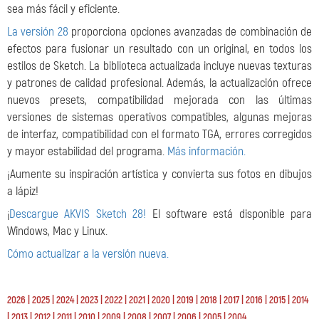
sea más fácil y eficiente.
La versión 28
proporciona opciones avanzadas de combinación de
efectos para fusionar un resultado con un original, en todos los
estilos de Sketch. La biblioteca actualizada incluye nuevas texturas
y patrones de calidad profesional. Además, la actualización ofrece
nuevos presets, compatibilidad mejorada con las últimas
versiones de sistemas operativos compatibles, algunas mejoras
de interfaz, compatibilidad con el formato TGA, errores corregidos
y mayor estabilidad del programa.
Más información.
¡Aumente su inspiración artística y convierta sus fotos en dibujos
a lápiz!
¡
Descargue AKVIS Sketch 28!
El software está disponible para
Windows, Mac y Linux.
Cómo actualizar a la versión nueva.
2026
|
2025
|
2024
|
2023
|
2022
|
2021
|
2020
|
2019
|
2018
|
2017
|
2016
|
2015
|
2014
|
2013
|
2012
|
2011
|
2010
|
2009
|
2008
|
2007
|
2006
|
2005
|
2004