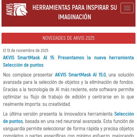
HERRAMIENTAS PARA INSPIRAR SU
Togg
IMAGINACIÓN
navig
NOVEDADES DE AKVIS 2025
El 13 de noviembre de 2025
AKVIS SmartMask AI 15: Presentamos la nueva herramienta
Selección de puntos
Nos complace presentar
AKVIS SmartMask AI 15.0
, una solución
avanzada para la selección de objetos y la eliminación de fondos.
Gracias a la tecnología de AI más reciente, este software permite
optimizar su flujo de trabajo de edición y centrarse en lo que
realmente importa: su creatividad.
La última versión presenta la innovadora herramienta
Selección
de puntos
, basada en una red neuronal avanzada. Esta función de
vanguardia permite seleccionar de forma rápida y precisa objetos
completos o partes específicas con mínimo esfuerzo, mejorando