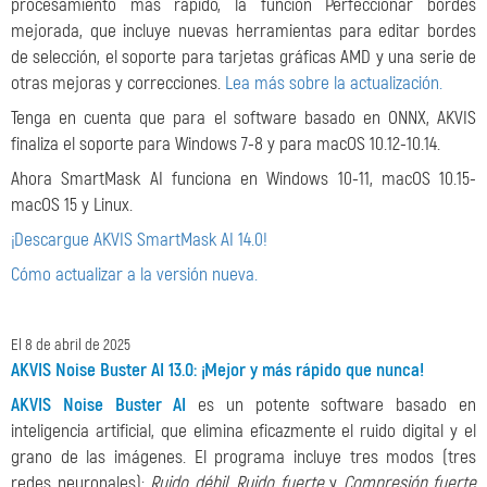
procesamiento más rápido, la función Perfeccionar bordes
mejorada, que incluye nuevas herramientas para editar bordes
de selección, el soporte para tarjetas gráficas AMD y una serie de
otras mejoras y correcciones.
Lea más sobre la actualización.
Tenga en cuenta que para el software basado en ONNX, AKVIS
finaliza el soporte para Windows 7-8 y para macOS 10.12-10.14.
Ahora SmartMask AI funciona en Windows 10-11, macOS 10.15-
macOS 15 y Linux.
¡Descargue AKVIS SmartMask AI 14.0!
Cómo actualizar a la versión nueva.
El 8 de abril de 2025
AKVIS Noise Buster AI 13.0: ¡Mejor y más rápido que nunca!
AKVIS Noise Buster AI
es un potente software basado en
inteligencia artificial, que elimina eficazmente el ruido digital y el
grano de las imágenes. El programa incluye tres modos (tres
redes neuronales):
Ruido débil
,
Ruido fuerte
y
Compresión fuerte