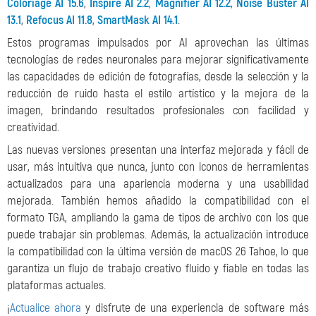
Coloriage AI 15.6
,
Inspire AI 2.2
,
Magnifier AI 12.2
,
Noise Buster AI
13.1
,
Refocus AI 11.8
,
SmartMask AI 14.1
.
Estos programas impulsados ​​por AI aprovechan las últimas
tecnologías de redes neuronales para mejorar significativamente
las capacidades de edición de fotografías, desde la selección y la
reducción de ruido hasta el estilo artístico y la mejora de la
imagen, brindando resultados profesionales con facilidad y
creatividad.
Las nuevas versiones presentan una interfaz mejorada y fácil de
usar, más intuitiva que nunca, junto con iconos de herramientas
actualizados para una apariencia moderna y una usabilidad
mejorada. También hemos añadido la compatibilidad con el
formato TGA, ampliando la gama de tipos de archivo con los que
puede trabajar sin problemas. Además, la actualización introduce
la compatibilidad con la última versión de macOS 26 Tahoe, lo que
garantiza un flujo de trabajo creativo fluido y fiable en todas las
plataformas actuales.
¡
Actualice ahora
y disfrute de una experiencia de software más