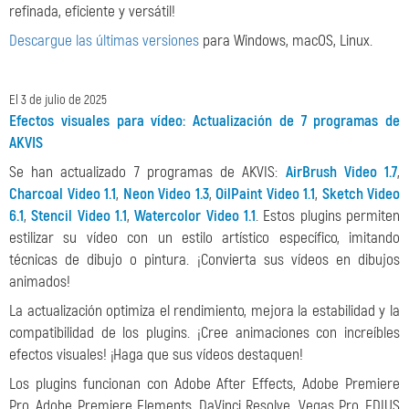
refinada, eficiente y versátil!
Descargue las últimas versiones
para Windows, macOS, Linux.
El 3 de julio de 2025
Efectos visuales para vídeo: Actualización de 7 programas de
AKVIS
Se han actualizado 7 programas de AKVIS:
AirBrush Video 1.7
,
Charcoal Video 1.1
,
Neon Video 1.3
,
OilPaint Video 1.1
,
Sketch Video
6.1
,
Stencil Video 1.1
,
Watercolor Video 1.1
. Estos plugins permiten
estilizar su vídeo con un estilo artístico específico, imitando
técnicas de dibujo o pintura. ¡Convierta sus vídeos en dibujos
animados!
La actualización optimiza el rendimiento, mejora la estabilidad y la
compatibilidad de los plugins. ¡Cree animaciones con increíbles
efectos visuales! ¡Haga que sus vídeos destaquen!
Los plugins funcionan con Adobe After Effects, Adobe Premiere
Pro, Adobe Premiere Elements, DaVinci Resolve, Vegas Pro, EDIUS