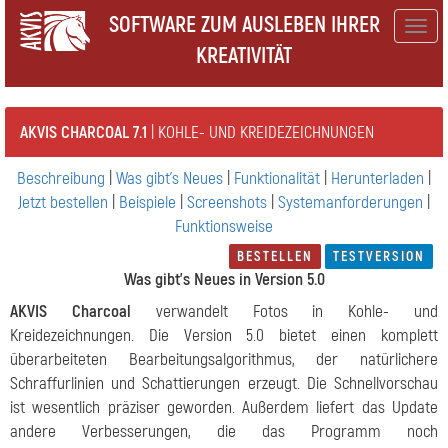
SOFTWARE ZUM AUSLEBEN IHRER
Togg
KREATIVITÄT
navig
AKVIS CHARCOAL 7.1
| KOHLE- UND KREIDEZEICHNUNGEN
Beschreibung
|
Was gibt's Neues
|
Funktionalität
|
Herunterladen
|
Jetzt bestellen
|
Beispiele
|
Screenshots
|
Systemanforderungen
|
Funktionsweise
BESTELLEN
TESTVERSION
Was gibt's Neues in Version 5.0
AKVIS Charcoal
verwandelt Fotos in Kohle- und
Kreidezeichnungen. Die Version 5.0 bietet einen komplett
überarbeiteten Bearbeitungsalgorithmus, der natürlichere
Schraffurlinien und Schattierungen erzeugt. Die Schnellvorschau
ist wesentlich präziser geworden. Außerdem liefert das Update
andere Verbesserungen, die das Programm noch