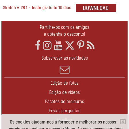
Sketch v. 28.1 - Teste gratuito 10 dias
Partilhe-os com os amigos
e obtenha o desconto!
Subscrever as novidades
Edição de fotos
Edição de vídeos
Pacotes de molduras
Enviar perguntas
Atualizar
Os cookies ajudam-nos a fornecer e melhorar os nossos
serviços e analisar o nosso tráfego. Ao usar nossos serviços,