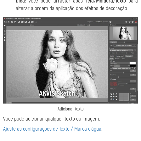
Dica
: você pode arrastar abas
Tela
/
Moldura
/
Texto
para
alterar a ordem da aplicação dos efeitos de decoração.
Adicionar texto
Você pode adicionar qualquer texto ou imagem.
Ajuste as configurações de Texto / Marca d'água
.