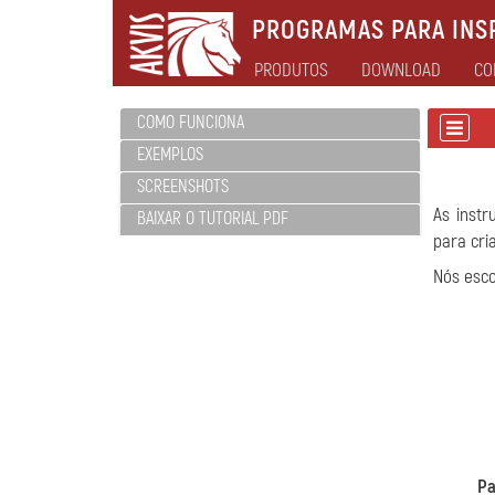
PROGRAMAS PARA INSP
PRODUTOS
DOWNLOAD
CO
COMO FUNCIONA
EXEMPLOS
SCREENSHOTS
As inst
BAIXAR O TUTORIAL PDF
para cri
Nós esco
Pa