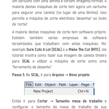
um cartucho com uma lâmina e cortam imagens/formas. A
maioria destas máquinas de corte tem agora um cartucho
para segurar uma 'caneta' (no lugar de uma lâmina). Isso
permite a máquina de corte eletrônico 'desenhar' ao invés
de 'cortar'.
A maioria destas máquinas de corte tem software próprio.
Existem também várias empresas de software
terceirizados que trabalham com estas máquinas. Por
exemplo
Sure Cuts A Lot (SCAL)
e a
Make The Cut (MTC)
. ste
tutorial mostra como fazer sua imagem de caneta tinteiro
para
SCAL
e utilizar a máquina de corte como uma
"ferramenta de desenho".
Passo 5.
No
SCAL
, ir para
Arquivo -> Novo projeto
.
Então ir para
Cortar -> Tamanho mesa de trabalho
e
configurar o tamanho da mesa de trabalho de sua