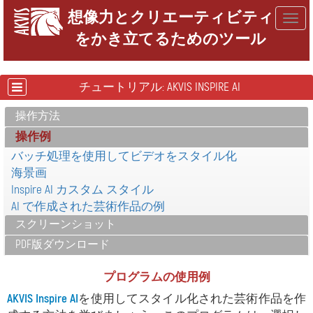
想像力とクリエーティビティ
Togg
をかき立てるためのツール
navig
チュートリアル: AKVIS INSPIRE AI
操作方法
操作例
バッチ処理を使用してビデオをスタイル化
海景画
Inspire AI カスタム スタイル
AI で作成された芸術作品の例
スクリーンショット
PDF版ダウンロード
プログラムの使用例
AKVIS Inspire AI
を使用してスタイル化された芸術作品を作