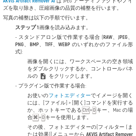
AKVIS Artifact Remover AI
は JPEG アーティファクトやノイ
ズを取り除き、圧縮画像の品質の補整を行います。
写真の補整は以下の手順で行います。
ステップ 1:
画像を読み込みます。
- スタンドアロン版で作業する場合 (
RAW
、
JPEG
、
PNG
、
BMP
、
TIFF
、
WEBP
のいずれかのファイル形
式):
画像を開くには、ワークスペースの空き領域
をダブルクリックするか、コントロールパネ
ルの
をクリックします。
- プラグイン版で作業する場合:
お使いの
フォトエディター
でイメージを開く
には、
[ファイル] > [開く]コマンドを実行する
か、ホットキーである
+
キー、Mac の場
Ctrl
O
合
+
キーを使用します。
⌘
O
その後、フォトエディターの[フィルター (ま
たは効果)]メニューから
AKVIS Artifact Remover