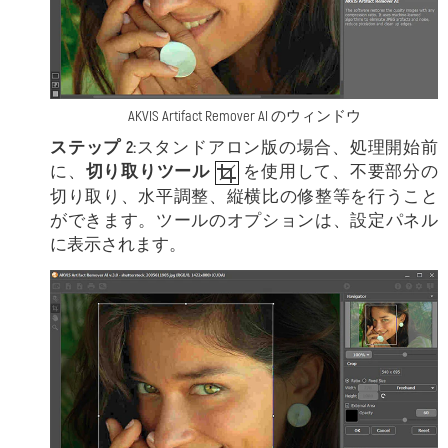
AKVIS Artifact Remover AI のウィンドウ
ステップ 2:
スタンドアロン版の場合、処理開始前
に、
切り取りツール
を使用して、不要部分の
切り取り、水平調整、縦横比の修整等を行うこと
ができます。ツールのオプションは、設定パネル
に表示されます。