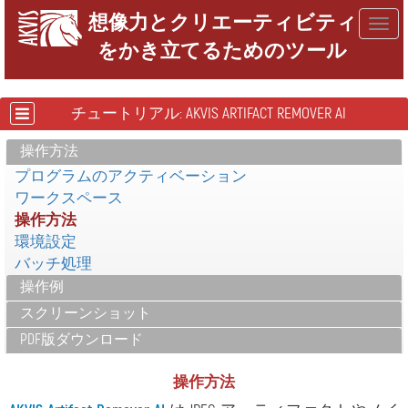
想像力とクリエーティビティ
Togg
をかき立てるためのツール
navig
チュートリアル: AKVIS ARTIFACT REMOVER AI
操作方法
プログラムのアクティベーション
ワークスペース
操作方法
環境設定
バッチ処理
操作例
スクリーンショット
PDF版ダウンロード
操作方法