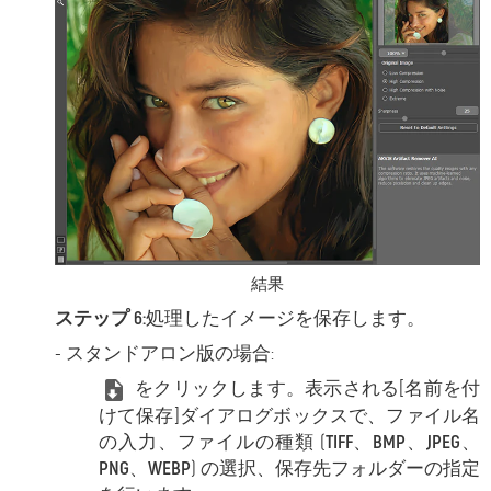
結果
ステップ 6:
処理したイメージを保存します。
- スタンドアロン版の場合:
をクリックします。表示される
[名前を付
けて保存]ダイアログボックスで、ファイル名
の入力、ファイルの種類 (
TIFF
、
BMP
、
JPEG
、
PNG
、
WEBP
) の選択、保存先フォルダーの指定