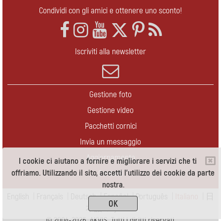
Condividi con gli amici e ottenere uno sconto!
Iscriviti alla newsletter
Gestione foto
Gestione video
Pacchetti cornici
Invia un messaggio
Aggiornamento
I cookie ci aiutano a fornire e migliorare i servizi che ti
offriamo. Utilizzando il sito, accetti l'utilizzo dei cookie da parte
Contatti
nostra.
English
|
Français
|
Deutsch
|
Español
|
Português
|
Italiano
|
日
OK
本語
|
Pусский
© 2004-2026 AKVIS. Tutti i diritti riservati.