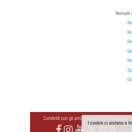
Pennelli a
Pe
Ru
Pe
Ge
Ma
Sp
Go
Condividi con gli amici e ottenere uno sconto!
I cookie ci aiutano a for