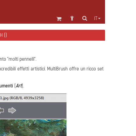
IT
H ()
to "molti pennelli".
dibili effetti artistici. MultiBrush offre un ricco set
rumenti
(
Art
).