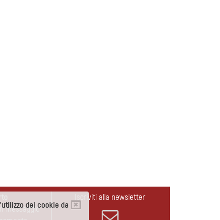
rto
Iscriviti alla newsletter
l'utilizzo dei cookie da
un messaggio