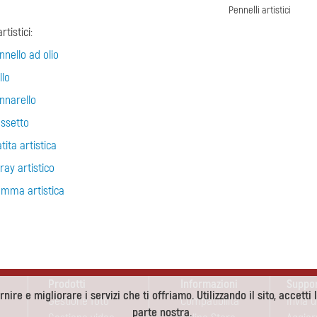
Pennelli artistici
rtistici:
nnello ad olio
llo
nnarello
ssetto
tita artistica
ray artistico
mma artistica
Prodotti
Informazioni
Suppo
nire e migliorare i servizi che ti offriamo. Utilizzando il sito, accetti 
Gestione foto
Compatibilità
Invia 
parte nostra.