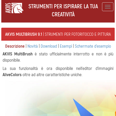
STRUMENTI PER ISPIRARE LA TUA
Togg
CREATIVITÀ
navig
AKVIS MULTIBRUSH 9.1
| STRUMENTI PER FOTORITOCCO E PITTURA
Descrizione
|
Novità
|
Download
|
Esempi
|
Schermate d'esempio
AKVIS MultiBrush
è stato ufficialmente interrotto e non è più
disponibile.
La sua funzionalità è ora disponibile nell'editor d'immagini
AliveColors
oltre ad altre caratteristiche uniche.