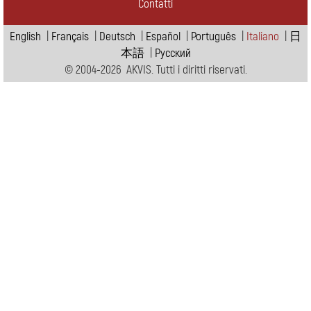
Contatti
English
|
Français
|
Deutsch
|
Español
|
Português
|
Italiano
|
日
本語
|
Pусский
© 2004-2026 AKVIS. Tutti i diritti riservati.